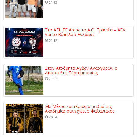
21:23
Στο AEL FC Arena το Α.Ο. Τρίκαλα – ΑΕΛ
για το Κύπελλο Ελλάδας
21:12
Στον Ατρόμητο Αγίων Αναργύρων ο
Αποστόλης Τάρταμπουκας
21:03
Με Μέκρα και τέσσερα παιδιά της
Ακαδημίας συνεχίζει ο Φαλανιακός
20:54