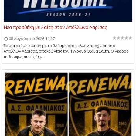
Νέα προσθήκη με Σαΐτη στον Απόλλωνα Λάρισας
08 Αυγούστου 2026 11:37
Σε μία ακόμη κίνηση με το βλέμμα στο μέλλον προχώρησε ο
Απόλλων Λάρισας, αποκτώντας τον 19χρονο Θωμά Σαΐτη. Ο νεαρός
ποδοσφαιριστής έχε...