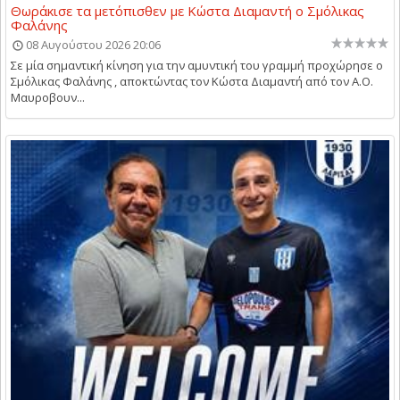
Θωράκισε τα μετόπισθεν με Κώστα Διαμαντή ο Σμόλικας
Φαλάνης
08 Αυγούστου 2026 20:06
Σε μία σημαντική κίνηση για την αμυντική του γραμμή προχώρησε ο
Σμόλικας Φαλάνης , αποκτώντας τον Κώστα Διαμαντή από τον Α.Ο.
Μαυροβουν...