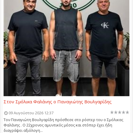
Στον Σμόλικα Φαλάνης ο Παναγιώτης Βουλγαρίδης
09 Αυγούστου 2026 12:37
Τον Παναγιώτη Βουλγαρίδη πρόσθεσε στο ρόστερ του ο Σμόλικας
Φαλάνης . Ο 22χρονος αμυντικός μέσος και στόπερ έχει ήδη
διαγράψει αξιόλογη...