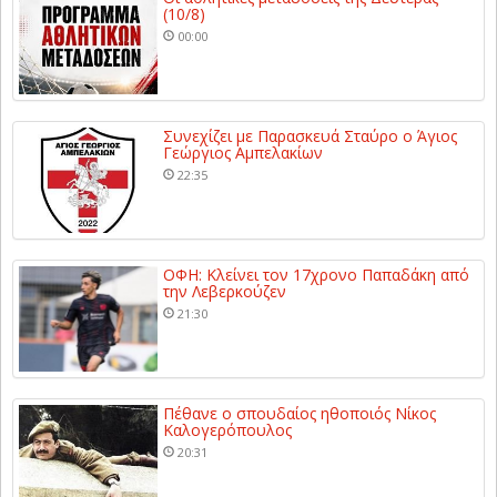
(10/8)
00:00
Συνεχίζει με Παρασκευά Σταύρο ο Άγιος
Γεώργιος Αμπελακίων
22:35
ΟΦΗ: Κλείνει τον 17χρονο Παπαδάκη από
την Λεβερκούζεν
21:30
Πέθανε ο σπουδαίος ηθοποιός Νίκος
Καλογερόπουλος
20:31