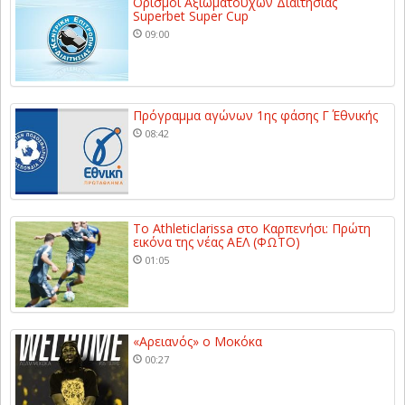
Ορισμοί Αξιωματούχων Διαιτησίας
Superbet Super Cup
09:00
Πρόγραμμα αγώνων 1ης φάσης Γ΄ Εθνικής
08:42
Το Athleticlarissa στο Καρπενήσι: Πρώτη
εικόνα της νέας ΑΕΛ (ΦΩΤΟ)
01:05
«Αρειανός» ο Μοκόκα
00:27