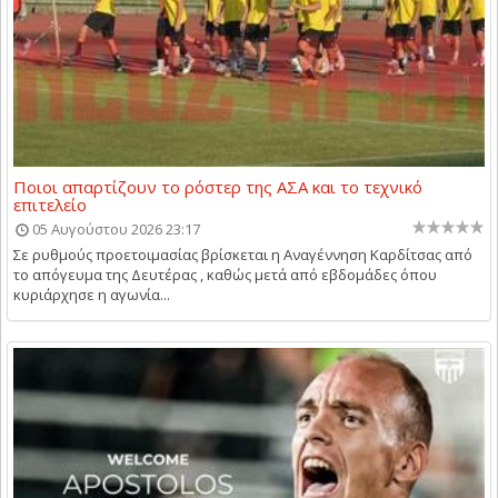
Ποιοι απαρτίζουν το ρόστερ της ΑΣΑ και το τεχνικό
επιτελείο
05 Αυγούστου 2026 23:17
Σε ρυθμούς προετοιμασίας βρίσκεται η Αναγέννηση Καρδίτσας από
το απόγευμα της Δευτέρας , καθώς μετά από εβδομάδες όπου
κυριάρχησε η αγωνία...