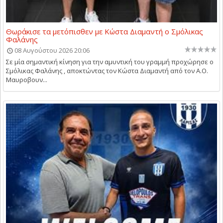
Θωράκισε τα μετόπισθεν με Κώστα Διαμαντή ο Σμόλικας
Φαλάνης
08 Αυγούστου 2026 20:06
Σε μία σημαντική κίνηση για την αμυντική του γραμμή προχώρησε ο
Σμόλικας Φαλάνης , αποκτώντας τον Κώστα Διαμαντή από τον Α.Ο.
Μαυροβουν...