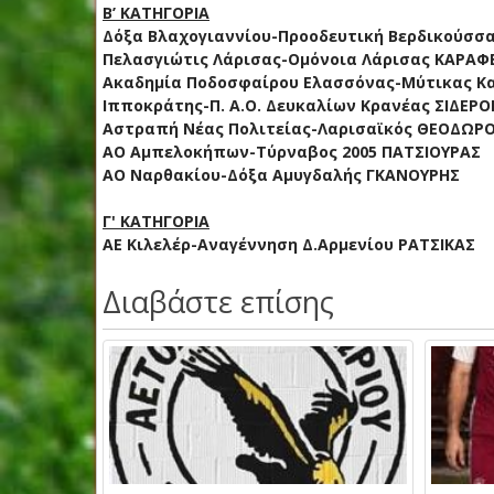
Β’ ΚΑΤΗΓΟΡΙΑ
Δόξα Βλαχογιαννίου-Προοδευτική Βερδικούσσας
Πελασγιώτις Λάρισας-Ομόνοια Λάρισας ΚΑΡΑΦΕ
Ακαδημία Ποδοσφαίρου Ελασσόνας-Μύτικας Κα
Ιπποκράτης-Π. Α.Ο. Δευκαλίων Κρανέας ΣΙΔΕΡ
Αστραπή Νέας Πολιτείας-Λαρισαϊκός ΘΕΟΔΩΡ
ΑΟ Αμπελοκήπων-Τύρναβος 2005 ΠΑΤΣΙΟΥΡΑΣ
ΑΟ Ναρθακίου-Δόξα Αμυγδαλής ΓΚΑΝΟΥΡΗΣ
Γ' ΚΑΤΗΓΟΡΙΑ
ΑΕ Κιλελέρ-Αναγέννηση Δ.Αρμενίου ΡΑΤΣΙΚΑΣ
Διαβάστε επίσης