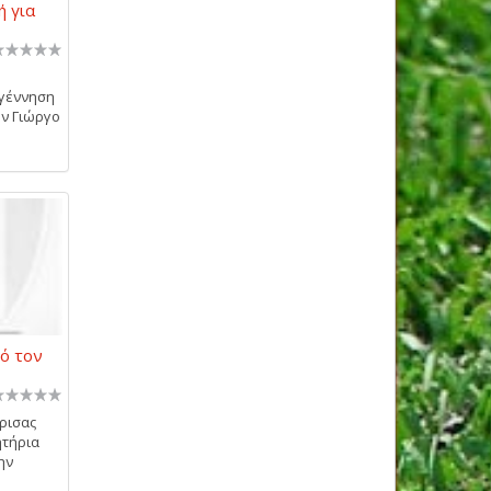
ή για
αγέννηση
ον Γιώργο
ό τον
ρισας
ητήρια
ην