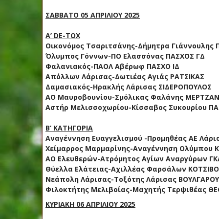
ΣΑΒΒΑΤΟ 05 ΑΠΡΙΛΙΟΥ 2025
A’ DE-TOX
Οικονόμος Τσαριτσάνης-Δήμητρα Γιάννουλης 
Όλυμπος Γόννων-ΠΟ Ελασσόνας ΠΑΣΧΟΣ ΓΔ
Φαλανιακός-ΠΑΟΛ Αβέρωφ ΠΑΣΧΟ ΙΔ
Απόλλων Λάρισας-Δωτιέας Αγιάς ΡΑΤΣΙΚΑΣ
Δαμασιακός-Ηρακλής Λάρισας ΣΙΔΕΡΟΠΟΥΛΟΣ
ΑΟ Μαυροβουνίου-Σμόλικας Φαλάνης ΜΕΡΤΖΑΝ
Αστήρ Μελισσοχωρίου-Κίσσαβος Συκουρίου Π
Β’ ΚΑΤΗΓΟΡΙΑ
Αναγέννηση Ευαγγελισμού -Προμηθέας ΑΕ Λάρ
Χείμαρρος Μαρμαρίνης-Αναγέννηση Ολύμπου 
ΑΟ Ελευθερών-Ατρόμητος Αγίων Αναργύρων Γ
Θύελλα Ελάτειας-Αχιλλέας Φαρσάλων ΚΟΤΣΙΒ
Νεάπολη Λάρισας-Τοξότης Λάρισας ΒΟΥΛΓΑΡΟ
Φιλοκτήτης Μελιβοίας-Μαχητής Τερψιθέας 
ΚΥΡΙΑΚΗ 06 ΑΠΡΙΛΙΟΥ 2025