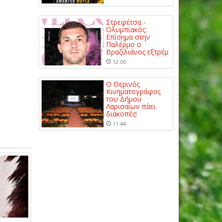
Στρεφέτσα -
Ολυμπιακός:
Επίσημα στην
Παλέρμο ο
Βραζιλιάνος εξτρέμ
12:00
Ο Θερινός
Κινηματογράφος
του Δήμου
Λαρισαίων πάει
διακοπές!
11:44