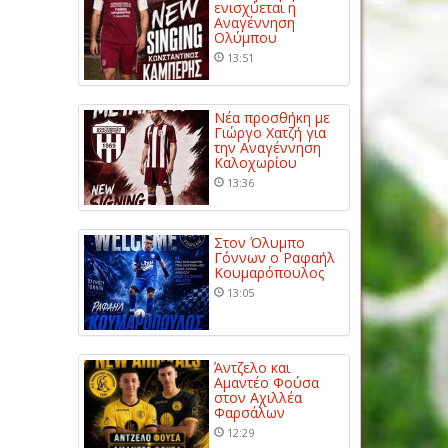
ενισχύεται η
Αναγέννηση
Ολύμπου
13:51
Νέα προσθήκη με
Γιώργο Χατζή για
την Αναγέννηση
Καλοχωρίου
13:36
Στον Όλυμπο
Γόννων ο Ραφαήλ
Κουμαρόπουλος
13:05
Άντζελο και
Αμαντέο Φούσα
στον Αχιλλέα
Φαρσάλων
12:29