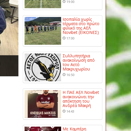
19:00
Ισοπαλία χωρίς
τέρματα στο πρώτο
φιλικό της ΑΕΛ
Novibet (ΕΙΚΟΝΕΣ)
17:00
Συλλυπητήρια
ανακοίνωση από
τον Αετό
Μακρυχωρίου
16:50
Η ΠΑΕ ΑΕΛ Novibet
ανακοινώνει την
απόκτηση του
Ανδρέα Μακρή
14:43
Με Καμπέρη