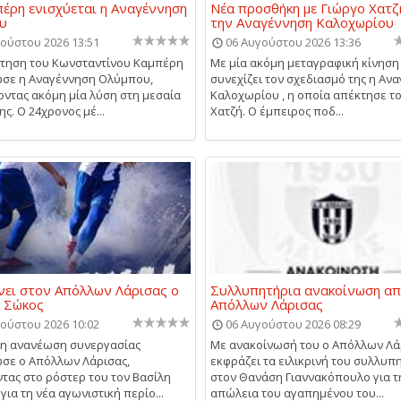
έρη ενισχύεται η Αναγέννηση
Νέα προσθήκη με Γιώργο Χατζ
υ
την Αναγέννηση Καλοχωρίου
ούστου 2026 13:51
06 Αυγούστου 2026 13:36
τηση του Κωνσταντίνου Καμπέρη
Με μία ακόμη μεταγραφική κίνηση
σε η Αναγέννηση Ολύμπου,
συνεχίζει τον σχεδιασμό της η Αν
ντας ακόμη μία λύση στη μεσαία
Καλοχωρίου , η οποία απέκτησε τ
ς. Ο 24χρονος μέ...
Χατζή. Ο έμπειρος ποδ...
ει στον Απόλλων Λάρισας ο
Συλλυπητήρια ανακοίνωση απ
ς Σώκος
Απόλλων Λάρισας
ούστου 2026 10:02
06 Αυγούστου 2026 08:29
μη ανανέωση συνεργασίας
Με ανακοίνωσή του ο Απόλλων Λά
σε ο Απόλλων Λάρισας,
εκφράζει τα ειλικρινή του συλλυπ
τας στο ρόστερ του τον Βασίλη
στον Θανάση Γιαννακόπουλο για τ
για τη νέα αγωνιστική περίο...
απώλεια του αγαπημένου του...