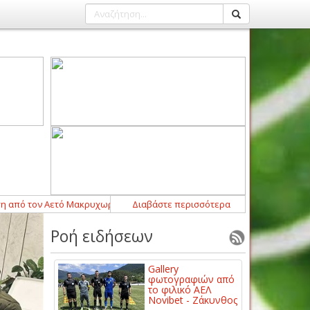
ον Αετό Μακρυχωρίου
14:43
-
Διαβάστε περισσότερα
Η ΠΑΕ ΑΕΛ Novibet ανακοινώνει την από
Ροή ειδήσεων
Gallery
φωτογραφιών από
το φιλικό ΑΕΛ
Novibet - Ζάκυνθος