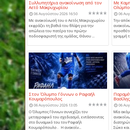
Συλλυπητήρια ανακοίνωση από τον
Με Καμπ
Αετό Μακρυχωρίου
Ολύμπο
06 Αυγούστου 2026 16:50
06 Αυγ
Με ανακοίνωσή του ο Αετός Μακρυχωρίου
Την απόκ
εκφράζει τη βαθιά του θλίψη για την
ανακοίνω
απώλεια του πατέρα του πρώην
προσθέτο
ποδοσφαιριστή της ομάδας, Θάνου ...
γραμμή τη
Στον Όλυμπο Γόννων ο Ραφαήλ
Παραμέν
Κουμαρόπουλος
Βασίλη
06 Αυγούστου 2026 13:05
06 Αυγ
Ο Όλυμπος Γόννων συνεχίζει τον
Μία ακό
μεταγραφικό του σχεδιασμό, εντάσσοντας
ανακοίνω
στο δυναμικό του τον Ραφαήλ
διατηρών
Κουμαρόπουλο . Η ανακοίν...
Σώκο και 