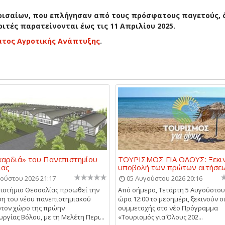
ισαίων, που επλήγησαν από τους πρόσφατους παγετούς, ό
τές παρατείνονται έως τις 11 Απριλίου 2025.
ατος Αγροτικής Ανάπτυξης
.
καρδιά» του Πανεπιστημίου
ΤΟΥΡΙΣΜΟΣ ΓΙΑ ΟΛΟΥΣ: Ξεκι
ίας
υποβολή των πρώτων αιτήσε
ούστου 2026 21:17
05 Αυγούστου 2026 20:16
ιστήμιο Θεσσαλίας προωθεί την
Από σήμερα, Τετάρτη 5 Αυγούστου 
η του νέου πανεπιστημιακού
ώρα 12:00 το μεσημέρι, ξεκινούν οι
στον χώρο της πρώην
συμμετοχής στο νέο Πρόγραμμα
ργίας Βόλου, με τη Μελέτη Περι...
«Τουρισμός για Όλους 202...