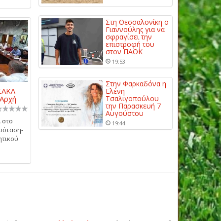
Στη Θεσσαλονίκη ο
Γιαννούλης για να
σφραγίσει την
επιστροφή του
στον ΠΑΟΚ
19:53
Στην Φαρκαδόνα η
ΕΑΚΛ
Ελένη
 Αρχή
Τσαλιγοπούλου
την Παρασκευή 7
Αυγούστου
 στο
19:44
ρόταση-
ητικού