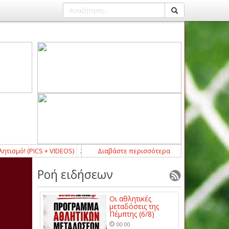
ό! (PICS + VIDEOS)
23:03
-
Κράτησε Σκυφτά, δίνει τόπο στα νιάτα ο Δωτ
Διαβάστε περισσότερα
Ροή ειδήσεων
Οι αθλητικές
μεταδόσεις της
Πέμπτης (6/8)
00:00