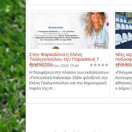
Στην Φαρκαδόνα η Ελένη
Νέες κε
Τσαλιγοπούλου την Παρασκευή 7
ποδοσφ
Αυγούστου
«Κουκου
05 Αυγούστου 2026 19:44
05 Αυγ
Η Περιφέρεια στο πλαίσιο των εκδηλώσεων
«Πλέγμα»
«Πολιτιστικό Καλοκαίρι 2026» φιλοξενεί την
λειτουργ
Ελένη Τσαλιγοπούλου και την δημιουργική
αθλητικώ
παρέα της στ...
ο Δήμος Λ