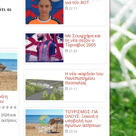
για τον ΑΟΤ
22:11
τι οι
Με Σουφχάρα και
τη νέα σεζόν ο
Τύρναβος 2005
21:32
Η νέα «καρδιά» του
Πανεπιστημίου
Θεσσαλίας
21:17
νά η
ων
ΤΟΥΡΙΣΜΟΣ ΓΙΑ
2026 και
ΟΛΟΥΣ: Ξεκινά η
 αιτήσεις
υποβολή των
πρώτων αιτήσεων
20:16