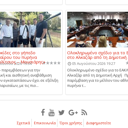
ρκίδες στο γήπεδο
Ολοκληρωμένο σχέδιο για το 
αίρου του πυρήνα
στο Αλκαζάρ από τη Δημοτική
λίτσιος – Μουσιάρης»
ούστου 2026 19:34
05 Αυγούστου 2026 19:27
 παρεμβάσεων για την
Ολοκληρωμένο σχέδιο για το ΕΑΚΛ
ική και αισθητική αναβάθμιση
Αλκαζάρ από τη Δημοτική Αρχή Π
ν εγκαταστάσεων έχει σε εξέλιξη
παρέμβαση για το μέλλον του αθλ
αρισαίων, με τις πιο...
πυρήνα τ...
Σχετικά
Επικοινωνία
Όροι χρήσης
Διαφημιστείτε