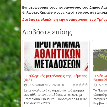
Ενημερώνουμε τους παραγωγούς του Δήμου Λαρ
δηλώσεις ζημιών στους κατά τόπους ανταποκρι
Διαβάστε ολόκληρη την ανακοίνωση του Τμήμ
Διαβάστε επίσης
Οι αθλητικές μεταδόσεις της Πέμπτης
Η νέα «
(6/8)
Θεσσαλ
06 Αυγούστου 2026 00:00
05 Αυγ
Δείτε αναλυτικά το σημερινό πρόγραμμα
Το Πανεπ
των αθλητικών μεταδόσεων: 01:00 Liga
υλοποίησ
Profesional Clausura - Ποδόσφαιρο ΜΠΟΚΑ
campus 
ΤΖΟΥΝΙΟΡΣ - ΕΣΤΟ...
Βαμβακου