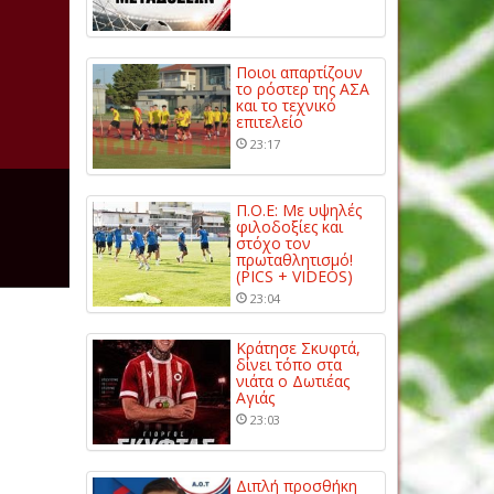
Ποιοι απαρτίζουν
το ρόστερ της ΑΣΑ
και το τεχνικό
επιτελείο
23:17
Π.Ο.Ε: Με υψηλές
φιλοδοξίες και
στόχο τον
πρωταθλητισμό!
(PICS + VIDEOS)
23:04
Κράτησε Σκυφτά,
δίνει τόπο στα
νιάτα ο Δωτιέας
Αγιάς
23:03
Διπλή προσθήκη