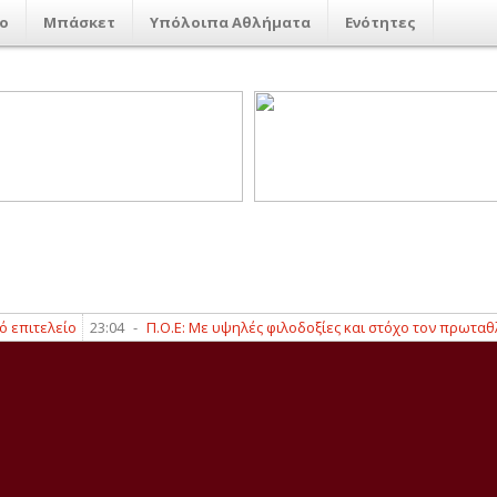
ο
Μπάσκετ
Υπόλοιπα Αθλήματα
Ενότητες
τελείο
23:04
-
Π.Ο.Ε: Με υψηλές φιλοδοξίες και στόχο τον πρωταθλητισμ