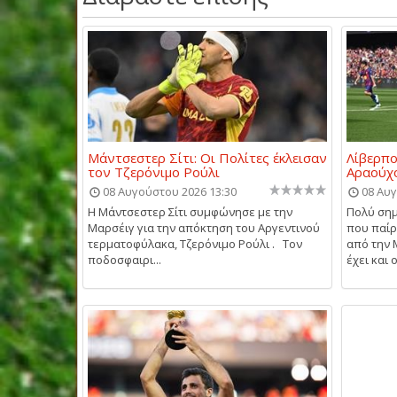
Μάντσεστερ Σίτι: Οι Πολίτες έκλεισαν
Λίβερπο
τον Τζερόνιμο Ρούλι
Αραούχ
08 Αυγούστου 2026 13:30
08 Αυγ
Η Μάντσεστερ Σίτι συμφώνησε με την
Πολύ σημ
Μαρσέιγ για την απόκτηση του Αργεντινού
που παίρ
τερματοφύλακα, Τζερόνιμο Ρούλι . Τον
από την 
ποδοσφαιρι...
έχει και ο