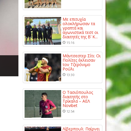
Με επιτυχία
ολοκλήρωσαν τα
γραπτά και
αγωνιστικά τεστ οι
διαιτητές της Β’ Κ...
15:16
Μάντσεστερ Σίτι: Οι
Πολίτες έκλεισαν
τον Τζερόνιμο
Ρούλι
13:30
Ο Τασιόπουλος
διαιτητής στο
Τρίκαλα – ΑΕΛ
Novibet
12:54
Λίβερπουλ: Παίρνει