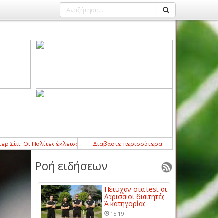
 Οι Πολίτες έκλεισαν τον Τζερόνιμο Ρούλι
Διαβάστε περισσότερα
12:54
-
Ο Τασιόπουλος διαιτη
Ροή ειδήσεων
Πέτυχαν στα test οι
Λαρισαίοι διαιτητές
Ά κατηγορίας
15:19