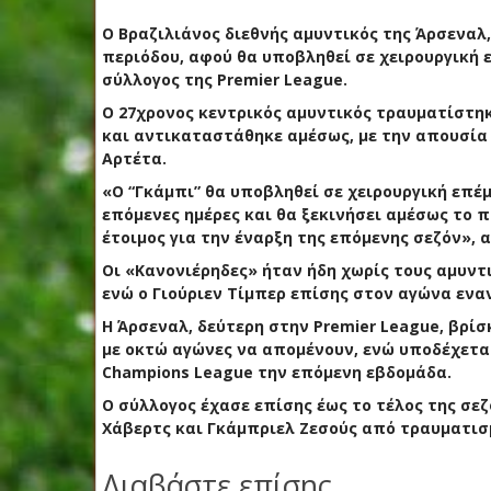
Ο Βραζιλιάνος διεθνής αμυντικός της Άρσεναλ
περιόδου, αφού θα υποβληθεί σε χειρουργική 
σύλλογος της Premier League.
Ο 27χρονος κεντρικός αμυντικός τραυματίστηκ
και αντικαταστάθηκε αμέσως, με την απουσία 
Αρτέτα.
«Ο “Γκάμπι” θα υποβληθεί σε χειρουργική επέ
επόμενες ημέρες και θα ξεκινήσει αμέσως το 
έτοιμος για την έναρξη της επόμενης σεζόν», 
Οι «Κανονιέρηδες» ήταν ήδη χωρίς τους αμυντ
ενώ ο Γιούριεν Τίμπερ επίσης στον αγώνα ενα
Η Άρσεναλ, δεύτερη στην Premier League, βρί
με οκτώ αγώνες να απομένουν, ενώ υποδέχετα
Champions League την επόμενη εβδομάδα.
Ο σύλλογος έχασε επίσης έως το τέλος της σεζ
Χάβερτς και Γκάμπριελ Ζεσούς από τραυματισ
Διαβάστε επίσης