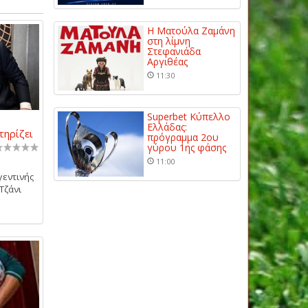
Η Ματούλα Ζαμάνη
στη λίμνη
Στεφανιάδα
Αργιθέας
11:30
Superbet Κύπελλο
Ελλάδας:
τηρίζει
πρόγραμμα 2ου
γύρου 1ης φάσης
11:00
γεντινής
Τζάνι