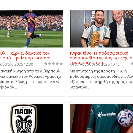
υλ: Παίρνει δανεικό τον
Ινφαντίνο: Η ποδοσφαιρική
ο από την Μπαρτσελόνα
ομοσπονδία της Αργεντινής σ
τον πρόεδρο τη...
ούστου 2026 12:30
07 Αυγούστου 2026 10:15
αντική κίνηση από τη Λίβερπουλ
Με επιστολή της προς τη FIFA, η
νει δανεικό τον Ρόναλντ Αραούχο
ποδοσφαιρική ομοσπονδία της Αρ
Μπαρτσελόνα, με τη συμφωνία να
εξέφρασε τη στήριξή της προς τον 
ψιόν αγ...
Ινφαντίνο . ...