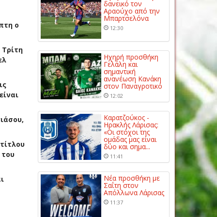
δανεικό τον
Αραούχο από την
Μπαρτσελόνα
πτη ο
12:30
 Τρίτη
Ηχηρή προσθήκη
ελ
Γελάλη και
σημαντική
ανανέωση Κανάκη
ις
στον Παναγροτικό
είναι
12:02
Καρατζούκος -
γιάσου,
Ηρακλής Λάρισας:
«Οι στόχοι της
ομάδας μας είναι
 τίτλου
δύο και σημα...
 του
11:41
Νέα προσθήκη με
ι
Σαΐτη στον
Απόλλωνα Λάρισας
11:37