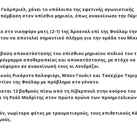
, Γκάμπριελ, χάνει το υπόλοιπο της εφετινής αγωνιστικής
επέμβαση στον οπίσθιο μηριαίο, όπως ανακοίνωσε την Πέμ
ε στο νικηφόρο ματς (2-1) της Άρσεναλ επί της Φούλαμ την
του να αποτελεί σημαντικό πλήγμα για την ομάδα του Μίκ
μβαση αποκατάστασης του οπίσθιου μηριαίου ποδιού του τ
πρόγραμμα αποθεραπείας και αποκατάστασης, με στόχο να 
ανέφεραν σε ανακοίνωσή τους οι Λονδρέζοι.
ικούς Ρικάρντο Καλαφιόρι, Μπεν Γουάιτ και Τακεχίρο Τομι
ντίον της Φούλαμ με πρόβλημα στο γόνατο.
σκεται 12 βαθμούς πίσω από τη Λίβερπουλ στην κούρσα του
ι τη Ρεάλ Μαδρίτης στον πρώτο αγώνα των προημιτελικών
όν, νωρίτερα φέτος με τραυματισμούς, τους επιθετικούς Κά
μούς.