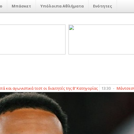
ο
Μπάσκετ
Υπόλοιπα Αθλήματα
Ενότητες
ωνιστικά τεστ οι διαιτητές της Β’ Κατηγορίας
13:30
-
Μάντσεστερ Σίτι: