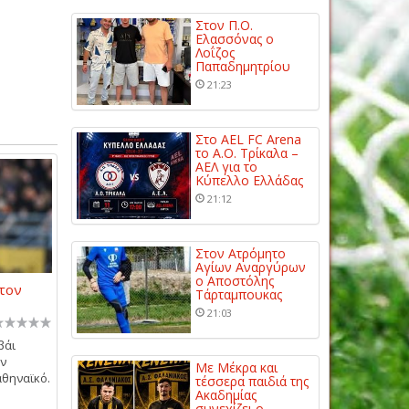
Στον Π.Ο.
Ελασσόνας ο
Λοΐζος
Παπαδημητρίου
21:23
Στο AEL FC Arena
το Α.Ο. Τρίκαλα –
ΑΕΛ για το
Κύπελλο Ελλάδας
21:12
Στον Ατρόμητο
Αγίων Αναργύρων
ο Αποστόλης
 τον
Τάρταμπουκας
21:03
βάι
ην
Με Μέκρα και
αθηναϊκό.
τέσσερα παιδιά της
Ακαδημίας
συνεχίζει ο