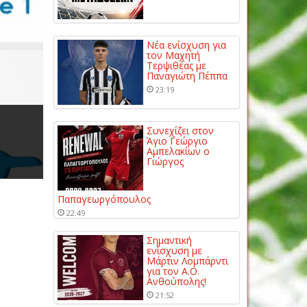
Νέα ενίσχυση για
τον Μαχητή
Τερψιθέας με
Παναγιώτη Πέππα
23:19
Συνεχίζει στον
Άγιο Γεώργιο
Αμπελακίων ο
Γιώργος
Παπαγεωργόπουλος
22:49
Σημαντική
ενίσχυση με
Μάρτιν Λομπάρντι
για τον Α.Ο.
Ανθούπολης!
21:52