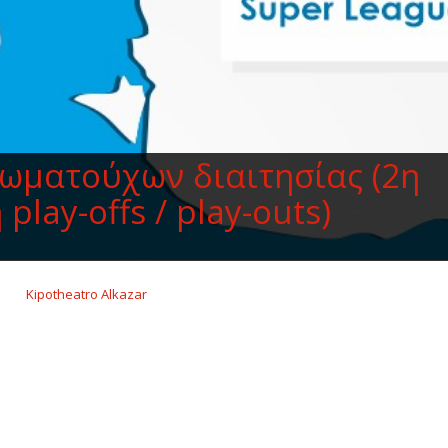
ιωματούχων διαιτησίας (2η
play-offs / play-outs)