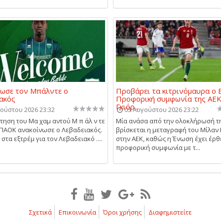
ωσε τον Μπάλντε ο
Προβάρει τα κιτρινόμαυρα ο Β
ακός
Προφορική συμφωνία της ΑΕΚ
Γκιόρ...
ούστου 2026 23:32
03 Αυγούστου 2026 23:22
τηση του Μα χαμ αντού Μ π άλ ν τε
Μία ανάσα από την ολοκλήρωσή τ
 ΠΑΟΚ ανακοίνωσε ο Λεβαδειακός.
βρίσκεται η μεταγραφή του Μίλαν Β
στα εξτρέμ για τον Λεβαδειακό ....
στην ΑΕΚ, καθώς η Ένωση έχει έρθ
προφορική συμφωνία με τ...
Σχετικά
Επικοινωνία
Όροι χρήσης
Διαφημιστείτε