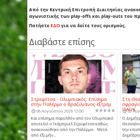
Από την Κεντρική Επιτροπή Διαιτησίας ανακοι
αγωνιστικής των play-offs και play-outs του π
Πατήστε
ΕΔΩ
για να δείτε τους ορισμούς.
Διαβάστε επίσης
Στρεφέτσα - Ολυμπιακός: Επίσημα
Στη Θεσ
στην Παλέρμο ο Βραζιλιάνος εξτρέμ
σφραγίσ
ΠΑΟΚ
06 Αυγούστου 2026 12:00
05 Αυγ
Και επίσημα παρελθόν από τον Ολυμπιακό
Ο Δημήτρ
αποτελεί ο Γκάμπριελ Στρεφέτσα καθώς
Θεσσαλον
ανακοινώθηκε από την Παλέρμο. Μετά
την επισ
από έξι μήν...
Δημήτρης 