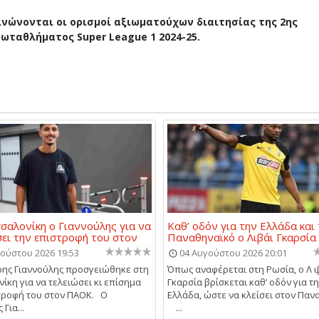
νώνονται οι ορισμοί αξιωματούχων διαιτησίας της 2ης
ρωταθλήματος Super League 1 2024-25.
σαλονίκη ο Γιαννούλης για να
Καθ’ οδόν για την Ελλάδα και
ει την επιστροφή του στον
Παναθηναϊκό ο Λιβάι Γκαρσία
ούστου 2026 19:53
04 Αυγούστου 2026 20:01
ης Γιαννούλης προσγειώθηκε στη
Όπως αναφέρεται στη Ρωσία, ο Λ ι
ίκη για να τελειώσει κι επίσημα
Γκαρσία βρίσκεται καθ’ οδόν για τ
τροφή του στον ΠΑΟΚ. Ο
Ελλάδα, ώστε να κλείσει στον Παν
Για...
...