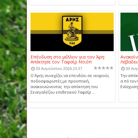
Επένδυση στο μέλλον για τον Άρη:
Ανακοίν
Απέκτησε τον Ταφσίρ Ντιόπ
Λεβαδει
03 Αυγούστου 2026 23:37
03 Αυγ
Ο Άρης συνεχίζει να επενδύει σε νεαρούς
Την απόκ
ποδοσφαιριστές με προοπτική,
α πό τον
ανακοινώνοντας την απόκτηση του
Ενίσχυση 
Σενεγαλέζου επιθετικού Ταφσίρ ...