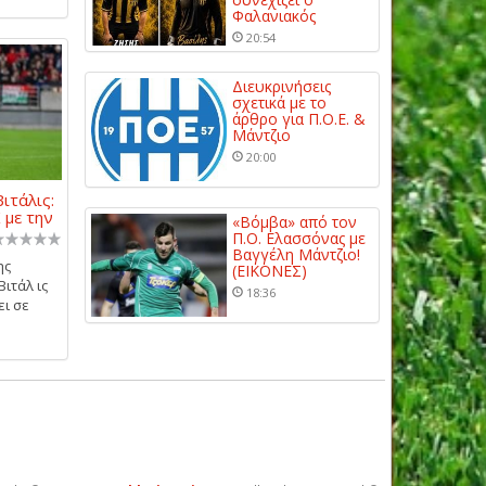
Φαλανιακός
20:54
Διευκρινήσεις
σχετικά με το
άρθρο για Π.Ο.Ε. &
Μάντζιο
20:00
ιτάλις:
 με την
«Βόμβα» από τον
Π.Ο. Ελασσόνας με
Βαγγέλη Μάντζιο!
ης
(ΕΙΚΟΝΕΣ)
ιτάλ ις
18:36
ει σε