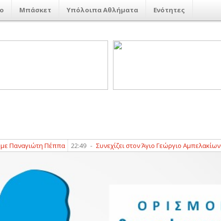
ο
Μπάσκετ
Υπόλοιπα Αθλήματα
Ενότητες
αναγιώτη Πέππα
22:49
-
Συνεχίζει στον Άγιο Γεώργιο Αμπελακίων ο Γ