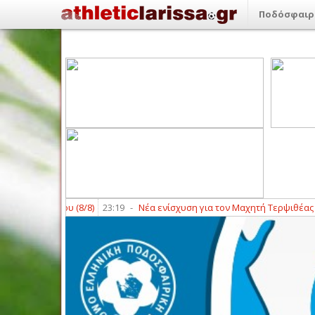
Ποδόσφαιρ
υ Σαββάτου (8/8)
23:19
-
Νέα ενίσχυση για τον Μαχητή Τερψιθέας με Π