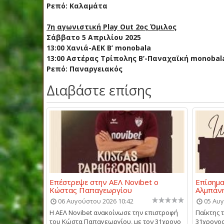
Ρεπό: Καλαμάτα
7η αγωνιστική Play Out 2ος Όμιλος
Σάββατο 5 Απριλίου 2025
13:00 Χανιά-ΑΕΚ Β’ monobala
13:00 Αστέρας Τρίπολης B’-Παναχαϊκή monobal
Ρεπό: Παναργειακός
Διαβάστε επίσης
Επέστρεψε στην ΑΕΛ Novibet ο
Επίσημα
Κώστας Παπαγεωργίου
Αλμπάν
06 Αυγούστου 2026 10:42
05 Αυγ
Η ΑΕΛ Novibet ανακοίνωσε την επιστροφή
Παίκτης τ
του Κώστα Παπαγεωργίου, με τον 31χρονο
31χρονος 