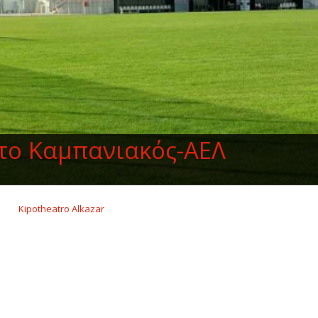
το Καμπανιακός-ΑΕΛ