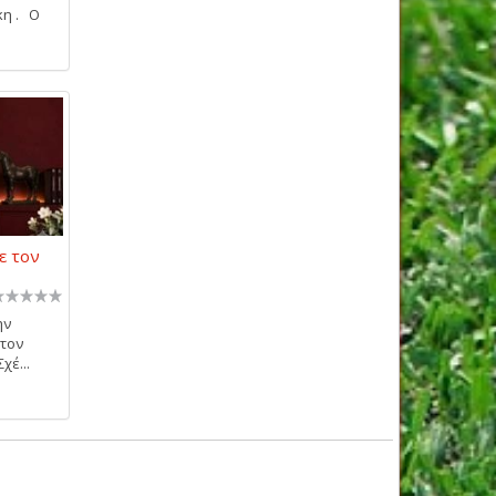
κη . Ο
ε τον
ην
 τον
χέ...