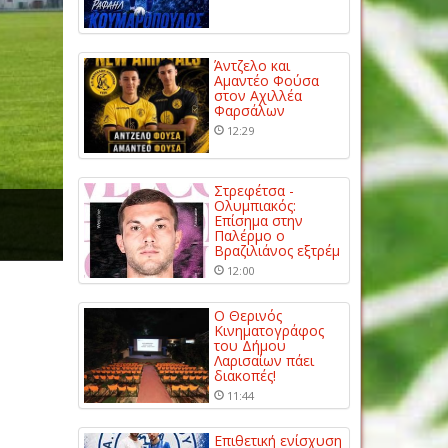
Άντζελο και
Αμαντέο Φούσα
στον Αχιλλέα
Φαρσάλων
12:29
Στρεφέτσα -
Ολυμπιακός:
Επίσημα στην
Παλέρμο ο
Βραζιλιάνος εξτρέμ
12:00
Ο Θερινός
Κινηματογράφος
του Δήμου
Λαρισαίων πάει
διακοπές!
11:44
Επιθετική ενίσχυση