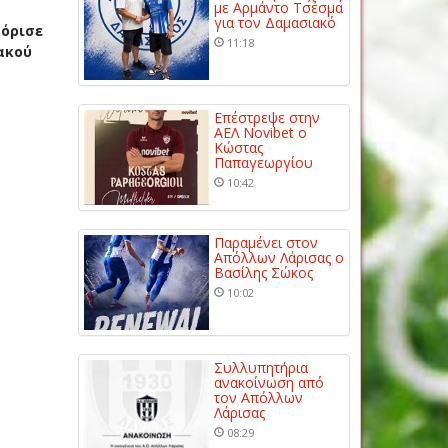
με Αρμάντο Τσέσμα
για τον Δαμασιακό
 όρισε
11:18
ακού
Επέστρεψε στην
ΑΕΛ Novibet ο
Κώστας
Παπαγεωργίου
10:42
Παραμένει στον
Απόλλων Λάρισας ο
Βασίλης Σώκος
10:02
Συλλυπητήρια
ανακοίνωση από
τον Απόλλων
Λάρισας
08:29