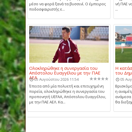
μέσο να φορά ξανά τα βυσσινί. Ο έμπειρος
νή ΠΑΕ ν
ποδοσφαιριστής ε...
...
Ολοκληρώθηκε η συνεργασία του
Η κατάσ
Απόστολου Ευαγγέλου με την ΠΑΕ
του Δημ
ΑΕΛ
05 Αυγούστου 2026 11:54
05 Αυγ
Έπειτα από μία πολυετή και επιτυχημένη
Βρισκόμα
πορεία, ολοκληρώθηκε η συνεργασία του
η αναμέτ
προπονητή UEFAA, Απόστολου Ευαγγέλου,
ανάμεσα 
με την ΠΑΕ ΑΕΛ. Κα...
θα διεξαχ