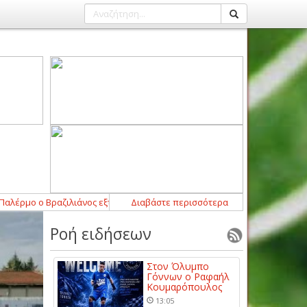
 ο Βραζιλιάνος εξτρέμ
11:44
-
Διαβάστε περισσότερα
Ο Θερινός Κινηματογράφος του Δήμου Λ
Ροή ειδήσεων
Στον Όλυμπο
Γόννων ο Ραφαήλ
Κουμαρόπουλος
13:05