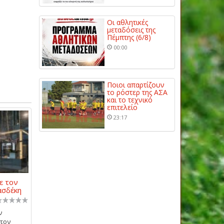
Οι αθλητικές
μεταδόσεις της
Πέμπτης (6/8)
00:00
Ποιοι απαρτίζουν
το ρόστερ της ΑΣΑ
και το τεχνικό
επιτελείο
23:17
ε τον
ασδέκη
ν
 τον