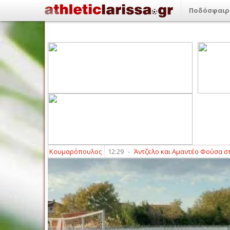
Ποδόσφαιρ
 Ραφαήλ Κουμαρόπουλος
12:29
-
Άντζελο και Αμαντέο Φούσα στον Αχ