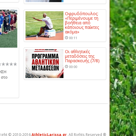
Οφρυδόπουλος:
«Περιμένουμε τη
βοήθεια από
κάποιους παίκτες
ακόμα»
00:11
Οι αθλητικές
μεταδόσεις της
Παρασκευής (7/8)
00:00
ΝΗΣΗ
 στο
ight © 2010-2016
AthleticLarissa.gr
, All Rights Reserved ®