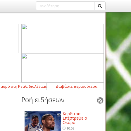
 στη Ρεάλ, διαλέξαμε Μπάρτσα»
Διαβάστε περισσότερα
09:00
-
Ορισμοί Αξιωματούχων Διαιτησ
Ροή ειδήσεων
Καρδίτσα:
Επέστρεψε ο
Οκόρο
10:58