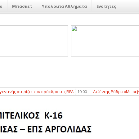
ο
Μπάσκετ
Υπόλοιπα Αθλήματα
Ενότητες
ής στηρίζει τον πρόεδρο της FIFA
10:00
-
Ατζέντης Ρόδρι: «Με σεβασμό