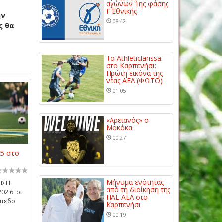
αγώνων 1ης φάσης
Γ΄ Εθνικής
ην
08:42
ς θα
Το Athleticlarissa
στο Καρπενήσι:
Πρώτη εικόνα της
νέας ΑΕΛ (ΦΩΤΟ)
01:05
«Αρειανός» ο
Μοκόκα
00:27
5 στο
Μήνυμα ενότητας
ΝΗΣΗ
από τη διοίκηση της
202 6 οι
ΠΑΕ ΑΕΛ στο
ήπεδο
Καρπενήσι
00:19