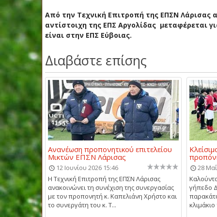
Από την Τεχνική Επιτροπή της ΕΠΣΝ Λάρισας αν
αντίστοιχη της ΕΠΣ Αργολίδας μεταφέρεται γι
είναι στην ΕΠΣ Εύβοιας.
Διαβάστε επίσης
Ανανέωση προπονητικού επιτελείου
Κλείσιμ
Μικτών ΕΠΣΝ Λάρισας
προπόνη
12 Ιουνίου 2026 15:46
28 Μαΐ
Η Τεχνική Επιτροπή της ΕΠΣΝ Λάρισας
Καλούντα
ανακοινώνει τη συνέχιση της συνεργασίας
γήπεδο 
με τον προπονητή κ. Καπελιάνη Χρήστο και
παρακάτω
το συνεργάτη του κ. Τ...
κλιμάκιο 