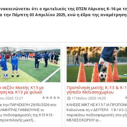
ακοινώνεται ότι ο ημιτελικός της ΕΠΣΝ Λάρισας Κ-16 με τ
α την Πέμπτη 03 Απριλίου 2025, ενώ η έδρα της αναμέτρηση
ο σεζόν Μικτής Κ15 με
Προπόνηση μικτής Κ-13 & Κ-1
ση και Κ13 με φιλικό
γήπεδο Μελισσοχωρίου
ου 2026 13:27
17 Μαΐου 2026 14:20
ι την ΠΑΡΑΣΚΕΥΗ 29/05/2026 στο
ΚΛΗΣΕΙΣ ΜΙΚΤ ΗΣ Κ1 5 Γ ΙΑ ΠΡΟΠΟ
ΔΗΜΗΤΡΑΣ ΓΙΑΝΝΟΥΛΗΣ οι
Καλούνται τη ν ΔΕΥΤΕΡΑ 1 8 / 0 5 /
 ποδοσφαιριστές της Κ15 Κ15 -
παρακάτω ποδοσφαιριστές στο γ
προεπιλογής μικτή...
ΜΕΛΙΣΣΟΧΩΡΙΟΥ (κ...