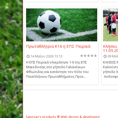
Πρωταθλήτρια Κ16 η ΕΠΣ Πειραιά
Κλήσεις
11.05.2
14 Μαΐου 2026 13:13
09 Μαΐ
Η ΕΠΣ Πειραιά επικράτησε 1-0 της ΕΠΣ
ΚΛΗΣΕΙΣ 
Μακεδονίας στο γήπεδο Γαλανέικων
Καλούνται
Φθιώτιδας και κατέκτησε τον τίτλο του
γήπεδο 
Πανελλήνιου Πρωταθλήματος Προε...
ποδοσφαι
Sanosay's products ® Web design & developing