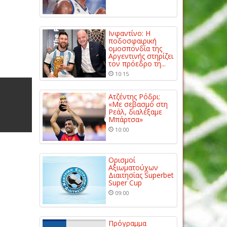
Ινφαντίνο: Η
ποδοσφαιρική
ομοσπονδία της
Αργεντινής στηρίζει
τον πρόεδρο τη...
10:15
Ατζέντης Ρόδρι:
«Με σεβασμό στη
Ρεάλ, διαλέξαμε
Μπάρτσα»
10:00
Ορισμοί
Αξιωματούχων
Διαιτησίας Superbet
Super Cup
09:00
Πρόγραμμα