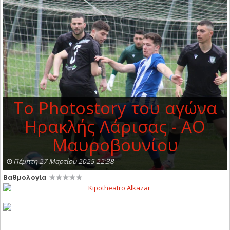
To Photostory του αγώνα
Ηρακλής Λάρισας - ΑΟ
Μαυροβουνίου
Πέμπτη 27 Μαρτίου 2025 22:38
Βαθμολογία