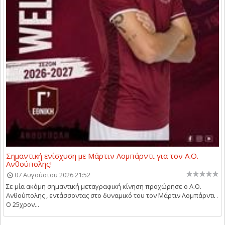
Σημαντική ενίσχυση με Μάρτιν Λομπάρντι για τον Α.Ο.
Ανθούπολης!
07 Αυγούστου 2026 21:52
Σε μία ακόμη σημαντική μεταγραφική κίνηση προχώρησε ο Α.Ο.
Ανθούπολης , εντάσσοντας στο δυναμικό του τον Μάρτιν Λομπάρντι .
Ο 25χρον...