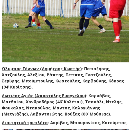
Όλυμπος Γόννων (Δημήτρης Κωστής)
: Παπαζήσης,
Χατζούλης, Αλεξίου, Ράπτης, Πέππας, Γκατζούλης,
Σερίφης, Μπούμπουλης, Κωστούλας, Καρβούνης, Κόκρας
(94’ Κυρίτσης).
Δωτιέας Αγιάς (Αποστόλης Ευαγγέλου)
: Καρνάβας,
Ματθαίου, Χονδροδήμος (46’ Κολέτσι), Τσακάλι, Ντελής,
Φουκαλάς, Ντακούλας, Μάντσε, Καλογιάννης
(Μετγιάζης), Λαβαντσιώτης, Βούζας (80’ Μούσιας).
Διαιτητική τριπλέτα
: Ακρίβος, Μπουρονίκος, Κοτούμπας.