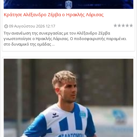
Κράτησε Αλέξανδρο Ζέρβα ο Ηρακλής Λάρισας
09 Αυγούστου 2026 12:17
Την ανανέωση της συνεργασίας με τον Αλέξανδρο Ζέρβα
γνωστοποίησε ο Ηρακλής Λάρισας. Ο ποδοσφαιριστής παραμένει
στο δυναμικό της ομάδας ...