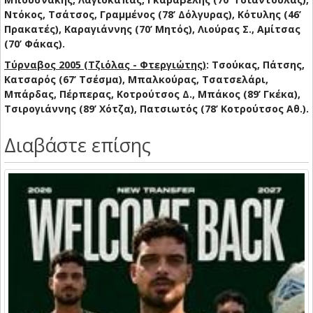
Ντόκος, Τσάτσος, Γραμμένος (78’ Δόλγυρας), Κότυλης (46’
Πρακατές), Καραγιάννης (70’ Μητός), Λιούρας Σ., Αμίτσας
(70’ Φάκας).
Τύρναβος 2005 (Τζιόλας - Φτεργιώτης)
: Τσούκας, Πάτσης,
Κατσαρός (67’ Τσέσμα), Μπαλκούρας, Τσατσελάρι,
Μπάρδας, Πέρπερας, Κοτρούτσος Δ., Μπάκος (89’ Γκέκα),
Τσιρογιάννης (89’ Χότζα), Πατσιωτός (78’ Κοτρούτσος Aθ.).
Διαβάστε επίσης