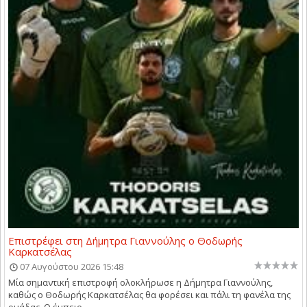
Επιστρέφει στη Δήμητρα Γιαννούλης ο Θοδωρής
Καρκατσέλας
07 Αυγούστου 2026 15:48
Μία σημαντική επιστροφή ολοκλήρωσε η Δήμητρα Γιαννούλης,
καθώς ο Θοδωρής Καρκατσέλας θα φορέσει και πάλι τη φανέλα της
ομάδας. Ο έμπειρ...