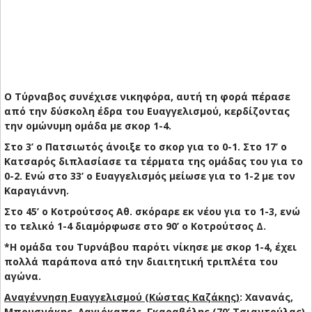
Ο Τύρναβος συνέχισε νικηφόρα, αυτή τη φορά πέρασε
από την δύσκολη έδρα του Ευαγγελισμού, κερδίζοντας
την ομώνυμη ομάδα με σκορ 1-4.
Στο 3’ ο Πατσιωτός άνοιξε το σκορ για το 0-1. Στο 17’ ο
Κατσαρός διπλασίασε τα τέρματα της ομάδας του για το
0-2. Ενώ στο 33’ ο Ευαγγελισμός μείωσε για το 1-2 με τον
Καραγιάννη.
Στο 45’ ο Κοτρούτσος Αθ. σκόραρε εκ νέου για το 1-3, ενώ
το τελικό 1-4 διαμόρφωσε στο 90’ ο Κοτρούτσος Δ.
*Η ομάδα του Τυρνάβου παρότι νίκησε με σκορ 1-4, έχει
πολλά παράπονα από την διαιτητική τριπλέτα του
αγώνα.
Αναγέννηση Ευαγγελισμού (Κώστας Καζάκης)
: Χανανάς,
Μπουσνάκης, Λαγιόκαπας, Γκαραβέλης (70’ Τσιαντούλας),