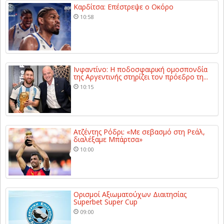
Καρδίτσα: Επέστρεψε ο Οκόρο
10:58
Ινφαντίνο: Η ποδοσφαιρική ομοσπονδία
της Αργεντινής στηρίζει τον πρόεδρο τη...
10:15
Ατζέντης Ρόδρι: «Με σεβασμό στη Ρεάλ,
διαλέξαμε Μπάρτσα»
10:00
Ορισμοί Αξιωματούχων Διαιτησίας
Superbet Super Cup
09:00