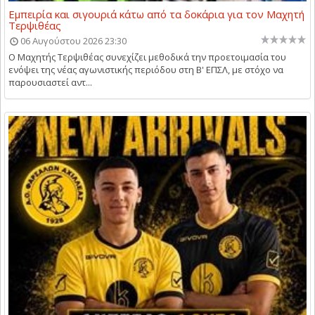
Εμπειρία και σιγουριά κάτω από τα δοκάρια για τον Μαχητή
Τερψιθέας
06 Αυγούστου 2026 23:30
Ο Μαχητής Τερψιθέας συνεχίζει μεθοδικά την προετοιμασία του
ενόψει της νέας αγωνιστικής περιόδου στη Β' ΕΠΣΛ, με στόχο να
παρουσιαστεί αντ...