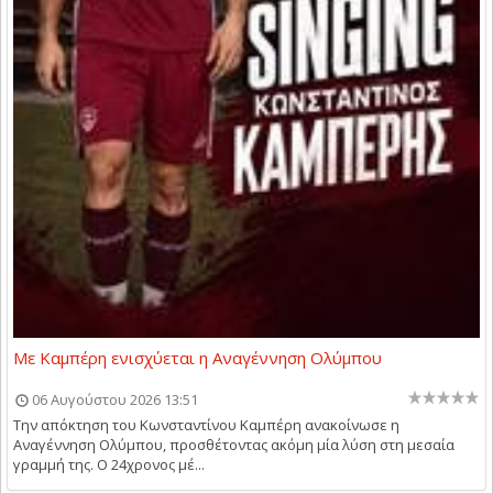
Με Καμπέρη ενισχύεται η Αναγέννηση Ολύμπου
06 Αυγούστου 2026 13:51
Την απόκτηση του Κωνσταντίνου Καμπέρη ανακοίνωσε η
Αναγέννηση Ολύμπου, προσθέτοντας ακόμη μία λύση στη μεσαία
γραμμή της. Ο 24χρονος μέ...