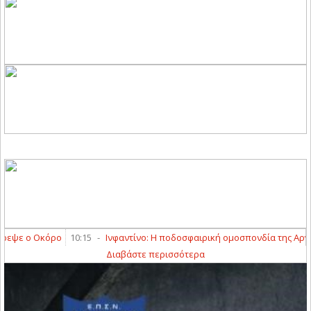
ε ο Οκόρο
10:15
-
Ινφαντίνο: Η ποδοσφαιρική ομοσπονδία της Αργεντινή
Διαβάστε περισσότερα