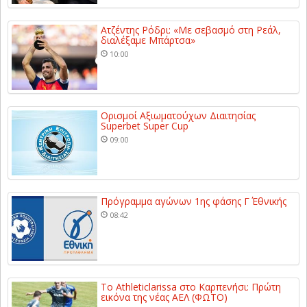
Ατζέντης Ρόδρι: «Με σεβασμό στη Ρεάλ,
διαλέξαμε Μπάρτσα»
10:00
Ορισμοί Αξιωματούχων Διαιτησίας
Superbet Super Cup
09:00
Πρόγραμμα αγώνων 1ης φάσης Γ΄ Εθνικής
08:42
Το Athleticlarissa στο Καρπενήσι: Πρώτη
εικόνα της νέας ΑΕΛ (ΦΩΤΟ)