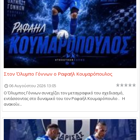
Στον Όλυμπο Γόννων ο Ραφαήλ Κουμαρόπουλος
06 Αυγούστου 2026 13:05
Ο Όλυμπος Γόννων συνεχίζει τον μεταγραφικό του σχεδιασμό,
εντάσσοντας στο δυναμικό του τον Ραφαήλ Κουμαρόπουλο . Η
ανακοίν...