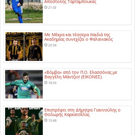
Απόστολης Τάρταμπουκας
21:03
Με Μέκρα και τέσσερα παιδιά της
Ακαδημίας συνεχίζει ο Φαλανιακός
20:54
«Βόμβα» από τον Π.Ο. Ελασσόνας με
Βαγγέλη Μάντζιο! (ΕΙΚΟΝΕΣ)
18:36
Επιστρέφει στη Δήμητρα Γιαννούλης ο
Θοδωρής Καρκατσέλας
15:48