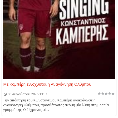
Με Καμπέρη ενισχύεται η Αναγέννηση Ολύμπου
06 Αυγούστου 2026 13:51
Την απόκτηση του Κωνσταντίνου Καμπέρη ανακοίνωσε η
Αναγέννηση Ολύμπου, προσθέτοντας ακόμη μία λύση στη μεσαία
γραμμή της. Ο 24χρονος μέ...