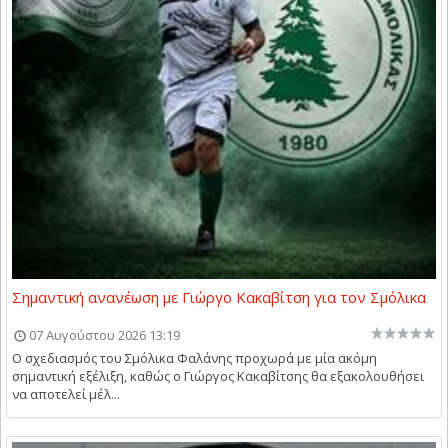
Σημαντική ανανέωση με Γιώργο Κακαβίτση για τον Σμόλικα
07 Αυγούστου 2026 13:19
Ο σχεδιασμός του Σμόλικα Φαλάνης προχωρά με μία ακόμη
σημαντική εξέλιξη, καθώς ο Γιώργος Κακαβίτσης θα εξακολουθήσει
να αποτελεί μέλ...