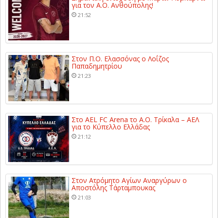
για τον Α.Ο. Ανθούπολης!
21:52
Στον Π.Ο. Ελασσόνας ο Λοΐζος
Παπαδημητρίου
21:23
Στο AEL FC Arena το Α.Ο. Τρίκαλα – ΑΕΛ
για το Κύπελλο Ελλάδας
21:12
Στον Ατρόμητο Αγίων Αναργύρων ο
Αποστόλης Τάρταμπουκας
21:03