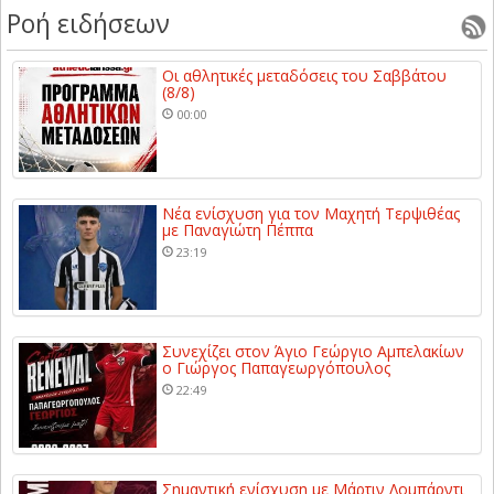
Ροή ειδήσεων
Οι αθλητικές μεταδόσεις του Σαββάτου
(8/8)
00:00
Νέα ενίσχυση για τον Μαχητή Τερψιθέας
με Παναγιώτη Πέππα
23:19
Συνεχίζει στον Άγιο Γεώργιο Αμπελακίων
ο Γιώργος Παπαγεωργόπουλος
22:49
Σημαντική ενίσχυση με Μάρτιν Λομπάρντι