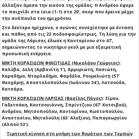
άλλαξαν άμεσα την εικόνα της ομάδας. Η Ανδρέου έφερε
το παιχνίδι στα ίσια (1-1) στο 20’, σκορ που έμεινε μέχρι
την ανάπαυλα του ημιχρόνου.
Στο δεύτερο ημίχρονο, ο αγώνας συνεχίστηκε με ένταση
και πάθος από τις 22 ποδοσφαιρίστριες. Τη λύση για την
ομάδα της Λάρισας έδωσε η Κανταρίνου στο 47’,
σημειώνοντας το νικητήριο γκολ με μια εξαιρετική
προσωπική ενέργεια.
ΜΙΚΤΗ ΚΟΡΑΣΙΔΩΝ ΦΘΙΩΤΙΔΑΣ (Νικολάου Γεώργιος)
:
Καλύβα, Δελή (Αρβανίτη 1′), Αρμυριώτη, Χασιώτη,
Καραδήμα, Νταρλαδήμα, Φαρδέλα, Ρουμελιώτη (57′
Θεοχάρη), Αποστολοπούλου (Ιωάννου 34′), Λατσούδα,
Κατσάρα.
ΜΙΚΤΗ ΚΟΡΑΣΙΔΩΝ ΛΑΡΙΣΑΣ (Βασίλης Πάνος)
: Σίμου,
Γαδετσάκη, Κουτσογιάννη, Σπρίντζιου (67′ Κοτσιβού),
Ανδρέου, Μητσοπούλου, Κανταρίνου, Κωστοπούλου,
Αναστασίου, Μηταλούλη (63′ Αλεξίου), Παπαγεωργίου
(Αλπού 53′).
Τιμητική κίνηση στη μνήμη των θυμάτων των Τεμπών