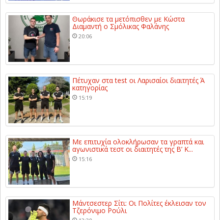
Θωράκισε τα μετόπισθεν με Κώστα
Διαμαντή ο Σμόλικας Φαλάνης
20:06
Πέτυχαν στα test οι Λαρισαίοι διαιτητές Ά
κατηγορίας
15:19
Με επιτυχία ολοκλήρωσαν τα γραπτά και
αγωνιστικά τεστ οι διαιτητές της Β’ Κ...
15:16
Μάντσεστερ Σίτι: Οι Πολίτες έκλεισαν τον
Τζερόνιμο Ρούλι