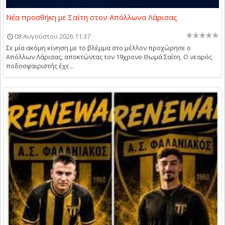
Νέα προσθήκη με Σαΐτη στον Απόλλωνα Λάρισας
08 Αυγούστου 2026 11:37
Σε μία ακόμη κίνηση με το βλέμμα στο μέλλον προχώρησε ο
Απόλλων Λάρισας, αποκτώντας τον 19χρονο Θωμά Σαΐτη. Ο νεαρός
ποδοσφαιριστής έχε...