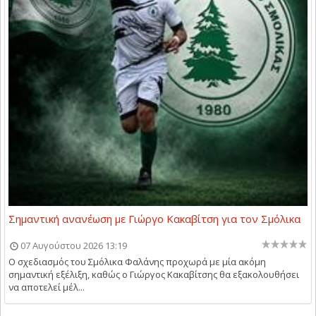
Σημαντική ανανέωση με Γιώργο Κακαβίτση για τον Σμόλικα
07 Αυγούστου 2026 13:19
Ο σχεδιασμός του Σμόλικα Φαλάνης προχωρά με μία ακόμη
σημαντική εξέλιξη, καθώς ο Γιώργος Κακαβίτσης θα εξακολουθήσει
να αποτελεί μέλ...