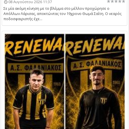
08 Αυγούστου 2026 11:37
Σε μία ακόμη κίνηση με το βλέμμα στο μέλλον προχώρησε ο
Απόλλων Λάρισας, αποκτώντας τον 19χρονο Θωμά Σαΐτη. Ο νεαρός
ποδοσφαιριστής έχε...