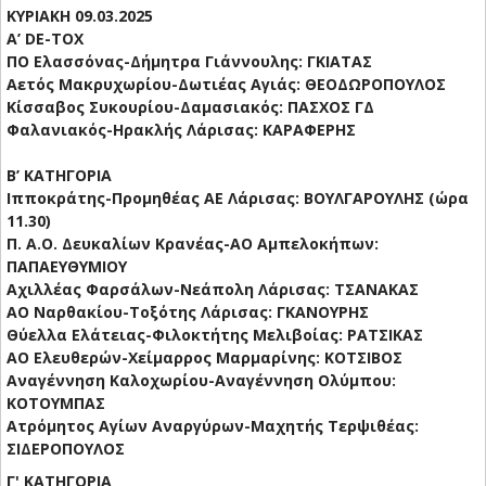
ΚΥΡΙΑΚΗ 09.03.2025
Α’ DE-TOX
ΠΟ Ελασσόνας-Δήμητρα Γιάννουλης: ΓΚΙΑΤΑΣ
Αετός Μακρυχωρίου-Δωτιέας Αγιάς: ΘΕΟΔΩΡΟΠΟΥΛΟΣ
Κίσσαβος Συκουρίου-Δαμασιακός: ΠΑΣΧΟΣ ΓΔ
Φαλανιακός-Ηρακλής Λάρισας: ΚΑΡΑΦΕΡΗΣ
Β’ ΚΑΤΗΓΟΡΙΑ
Ιπποκράτης-Προμηθέας ΑΕ Λάρισας: ΒΟΥΛΓΑΡΟΥΛΗΣ (ώρα
11.30)
Π. Α.Ο. Δευκαλίων Κρανέας-ΑΟ Αμπελοκήπων:
ΠΑΠΑΕΥΘΥΜΙΟΥ
Αχιλλέας Φαρσάλων-Νεάπολη Λάρισας: ΤΣΑΝΑΚΑΣ
ΑΟ Ναρθακίου-Τοξότης Λάρισας: ΓΚΑΝΟΥΡΗΣ
Θύελλα Ελάτειας-Φιλοκτήτης Μελιβοίας: ΡΑΤΣΙΚΑΣ
ΑΟ Ελευθερών-Χείμαρρος Μαρμαρίνης: ΚΟΤΣΙΒΟΣ
Αναγέννηση Καλοχωρίου-Αναγέννηση Ολύμπου:
ΚΟΤΟΥΜΠΑΣ
Ατρόμητος Αγίων Αναργύρων-Μαχητής Τερψιθέας:
ΣΙΔΕΡΟΠΟΥΛΟΣ
Γ' ΚΑΤΗΓΟΡΙΑ