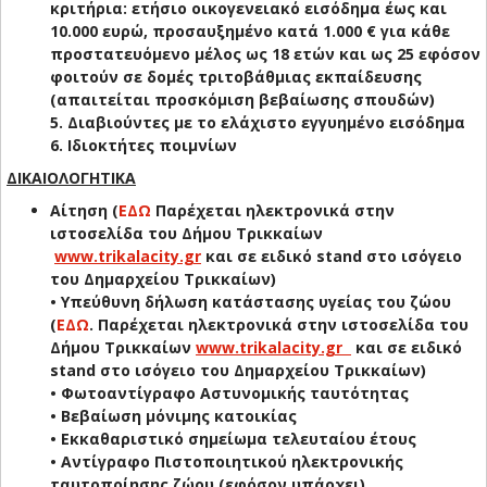
κριτήρια: ετήσιο οικογενειακό εισόδημα έως και
10.000 ευρώ, προσαυξημένο κατά 1.000 € για κάθε
προστατευόμενο μέλος ως 18 ετών και ως 25 εφόσον
φοιτούν σε δομές τριτοβάθμιας εκπαίδευσης
(απαιτείται προσκόμιση βεβαίωσης σπουδών)
5. Διαβιούντες με το ελάχιστο εγγυημένο εισόδημα
6. Ιδιοκτήτες ποιμνίων
ΔΙΚΑΙΟΛΟΓΗΤΙΚΑ
Αίτηση (
ΕΔΩ
Παρέχεται ηλεκτρονικά στην
ιστοσελίδα του Δήμου Τρικκαίων
www.trikalacity.gr
και σε ειδικό stand στο ισόγειο
του Δημαρχείου Τρικκαίων)
• Υπεύθυνη δήλωση κατάστασης υγείας του ζώου
(
ΕΔΩ
. Παρέχεται ηλεκτρονικά στην ιστοσελίδα του
Δήμου Τρικκαίων
www.trikalacity.gr
και σε ειδικό
stand στο ισόγειο του Δημαρχείου Τρικκαίων)
• Φωτοαντίγραφο Αστυνομικής ταυτότητας
• Βεβαίωση μόνιμης κατοικίας
• Εκκαθαριστικό σημείωμα τελευταίου έτους
• Αντίγραφο Πιστοποιητικού ηλεκτρονικής
ταυτοποίησης ζώου (εφόσον υπάρχει)