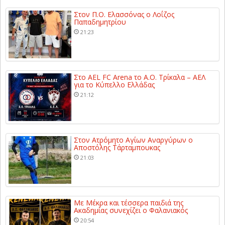
Στον Π.Ο. Ελασσόνας ο Λοΐζος
Παπαδημητρίου
21:23
Στο AEL FC Arena το Α.Ο. Τρίκαλα – ΑΕΛ
για το Κύπελλο Ελλάδας
21:12
Στον Ατρόμητο Αγίων Αναργύρων ο
Αποστόλης Τάρταμπουκας
21:03
Με Μέκρα και τέσσερα παιδιά της
Ακαδημίας συνεχίζει ο Φαλανιακός
20:54