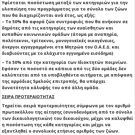
Υφίσταται ποσόστωση μεταξύ των κατηγοριών για την
υλοποίηση του προγράμματος για το σύνολο των ζώων
που θα διαχειρίζονται ανά έτος, ως εξής:
– Το 50% θα αφορά ζώα συντροφιάς που θα ανήκουν σε
δημότες από τις κατηγορίες των ευαίσθητων και
ευπαθών κοινωνικών ομάδων (άτομα με αναπηρία,
πολύτεκνοι, τρίτεκνοι, μονογονεϊκές οικογένειες,
άνεργοι εγγεγραμμένοι στα Μητρώα του Ο.Α.Ε.Δ. και
διαβιούντες με το ελάχιστο εγγυημένο εισόδημα)
– Το 50% από την κατηγορία των Ιδιοκτητών ποιμνίων.
Εφόσον το ποσοστό σε κάποια από τις δύο ομάδες δεν
καλύπτεται από τα υποβληθέντα αιτήματα, με απόφαση
της αρμόδιας 5μελούς επιτροπής, θα υπάρχει
δυνατότητα κάλυψής του από άλλη ομάδα.
ΣΕΙΡΑ ΠΡΟΤΕΡΑΙΟΤΗΤΑΣ
Τηρείται σειρά προτεραιότητας σύμφωνα με τον αριθμό
πρωτοκόλλου της αίτησης (συνοδευόμενη από το σύνολο
των δικαιολογητικών) του δικαιούχου, μέχρι να καλυφθεί
η ποσόστωση της κάθε κατηγορίας και μέχρι να
εξαντληθεί ο συνολικός ετήσιος αριθμός των ζώων.