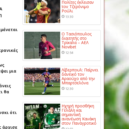
Πολίτες έκλεισαν
τον Τζερόνιμο
Α
Ρούλι
η
13:30
αμένεται
Ο Τασιόπουλος
διαιτητής στο
Τρίκαλα – ΑΕΛ
Novibet
κρανικές
12:54
ως
Λίβερπουλ: Παίρνει
ψει μια
δανεικό τον
Αραούχο από την
Μπαρτσελόνα
άνεις
12:30
ι θα
Ηχηρή προσθήκη
Γελάλη και
νσκι ότι
σημαντική
ανανέωση Κανάκη
στον Παναγροτικό
ς άρχισε
12:02