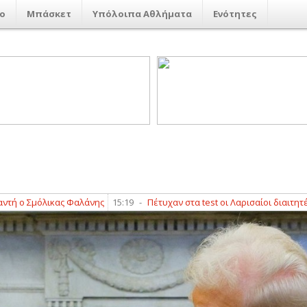
ο
Μπάσκετ
Υπόλοιπα Αθλήματα
Ενότητες
μόλικας Φαλάνης
15:19
-
Πέτυχαν στα test οι Λαρισαίοι διαιτητές Ά κατ