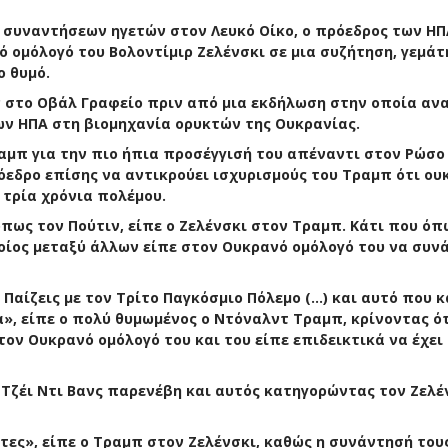
ν συναντήσεων ηγετών στον Λευκό Οίκο, ο πρόεδρος των ΗΠ
ομόλογό του Βολοντίμιρ Ζελένσκι σε μια συζήτηση, γεμάτ
ο θυμό.
ν στο Οβάλ Γραφείο πριν από μια εκδήλωση στην οποία αν
ν ΗΠΑ στη βιομηχανία ορυκτών της Ουκρανίας.
αμπ για την πιο ήπια προσέγγισή του απέναντι στον Ρώσο
όεδρο επίσης να αντικρούει ισχυρισμούς του Τραμπ ότι ου
 τρία χρόνια πολέμου.
πως τον Πούτιν, είπε ο Ζελένσκι στον Τραμπ. Κάτι που όπ
οίος μεταξύ άλλων είπε στον Ουκρανό ομόλογό του να συνά
Παίζεις με τον Τρίτο Παγκόσμιο Πόλεμο (…) και αυτό που κ
α», είπε ο πολύ θυμωμένος ο Ντόναλντ Τραμπ, κρίνοντας ότ
ον Ουκρανό ομόλογό του και του είπε επιδεικτικά να έχει
Τζέι Ντι Βανς παρενέβη και αυτός κατηγορώντας τον Ζελέ
ες», είπε ο Τραμπ στον Ζελένσκι, καθώς η συνάντησή του