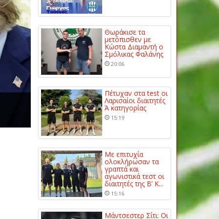
Θωράκισε τα
μετόπισθεν με
Κώστα Διαμαντή ο
Σμόλικας Φαλάνης
20:06
Πέτυχαν στα test οι
Λαρισαίοι διαιτητές
Ά κατηγορίας
15:19
Με επιτυχία
ολοκλήρωσαν τα
γραπτά και
αγωνιστικά τεστ οι
διαιτητές της Β’ Κ...
15:16
Μάντσεστερ Σίτι: Οι