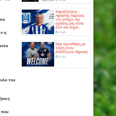
Καρατζούκος -
Ηρακλής Λάρισας:
μια
«Οι στόχοι της
ομάδας μας είναι
δύο και σημα...
ν η
11:41
Νέα προσθήκη με
ανία
Σαΐτη στον
Απόλλωνα Λάρισας
11:37
ουλο του
ήσεις
, που