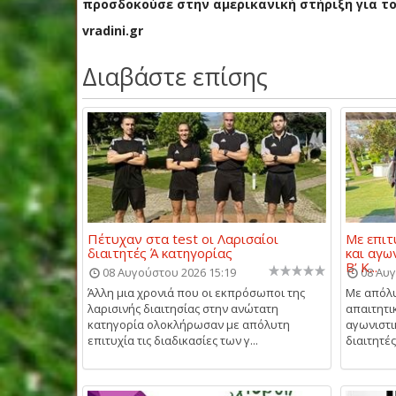
προσδοκούσε στην αμερικανική στήριξη για τ
vradini.gr
Διαβάστε επίσης
Πέτυχαν στα test οι Λαρισαίοι
Με επιτ
διαιτητές Ά κατηγορίας
και αγω
Β’ Κ...
08 Αυγούστου 2026 15:19
08 Αυγ
Άλλη μια χρονιά που οι εκπρόσωποι της
Με απόλυ
λαρισινής διαιτησίας στην ανώτατη
απαιτητι
κατηγορία ολοκλήρωσαν με απόλυτη
αγωνιστι
επιτυχία τις διαδικασίες των γ...
διαιτητές 