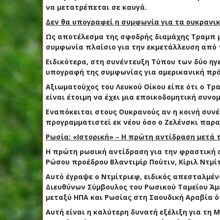
να μετατρέπεται σε καυγά.
Δεν θα υπογραφεί η συμφωνία για τα ουκρανι
Ως αποτέλεσμα της σφοδρής διαμάχης Τραμπ μ
συμφωνία πλαίσιο για την εκμετάλλευση από 
Ειδικότερα, στη συνέντευξη Τύπου των δύο η
υπογραφή της συμφωνίας για αμερικανική πρ
Αξιωματούχος του Λευκού Οίκου είπε ότι ο Τρ
είναι έτοιμη να έχει μια εποικοδομητική συνομ
Εναπόκειται στους Ουκρανούς αν η κοινή συν
προγραμματιστεί εκ νέου όσο ο Ζελένσκι παρα
Ρωσία: «Ιστορική» – Η πρώτη αντίδραση μετά 
Η πρώτη ρωσική αντίδραση για την φραστική 
Ρώσου προέδρου Βλαντιμίρ Πούτιν, Κίριλ Ντμίτ
Αυτό έγραψε ο Ντμίτριεφ, ειδικός απεσταλμένο
Διευθύνων Σύμβουλος του Ρωσικού Ταμείου Ά
μεταξύ ΗΠΑ και Ρωσίας στη Σαουδική Αραβία 
Αυτή είναι η καλύτερη δυνατή εξέλιξη για τη 