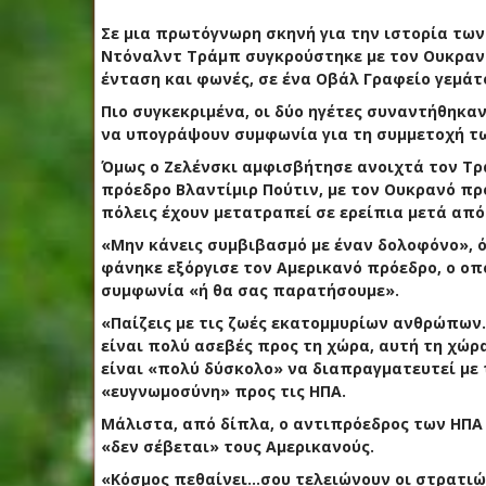
Σε μια πρωτόγνωρη σκηνή για την ιστορία τω
Ντόναλντ Τράμπ συγκρούστηκε με τον Ουκρανό 
ένταση και φωνές, σε ένα Οβάλ Γραφείο γεμάτ
Πιο συγκεκριμένα, οι δύο ηγέτες συναντήθηκα
να υπογράψουν συμφωνία για τη συμμετοχή τω
Όμως ο Ζελένσκι αμφισβήτησε ανοιχτά τον Τρ
πρόεδρο Βλαντίμιρ Πούτιν, με τον Ουκρανό πρ
πόλεις έχουν μετατραπεί σε ερείπια μετά από
«Μην κάνεις συμβιβασμό με έναν δολοφόνο», ό
φάνηκε εξόργισε τον Αμερικανό πρόεδρο, ο οπ
συμφωνία «ή θα σας παρατήσουμε».
«Παίζεις με τις ζωές εκατομμυρίων ανθρώπων. 
είναι πολύ ασεβές προς τη χώρα, αυτή τη χώρ
είναι «πολύ δύσκολο» να διαπραγματευτεί με τ
«ευγνωμοσύνη» προς τις ΗΠΑ.
Μάλιστα, από δίπλα, ο αντιπρόεδρος των ΗΠΑ 
«δεν σέβεται» τους Αμερικανούς.
«Κόσμος πεθαίνει…σου τελειώνουν οι στρατιώτ