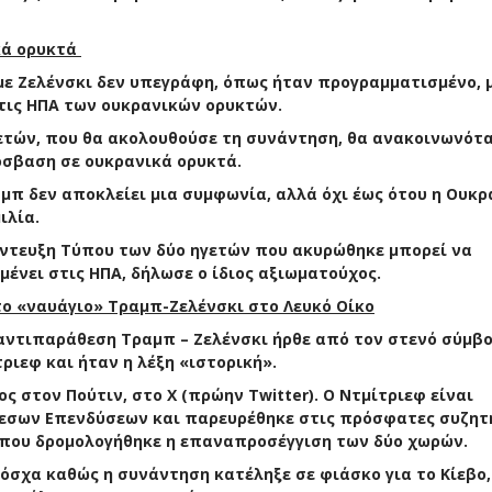
κά ορυκτά
ε Ζελένσκι δεν υπεγράφη, όπως ήταν προγραμματισμένο, 
τις ΗΠΑ των ουκρανικών ορυκτών.
γετών, που θα ακολουθούσε τη συνάντηση, θα ανακοινωνότα
όσβαση σε ουκρανικά ορυκτά.
αμπ δεν αποκλείει μια συμφωνία, αλλά όχι έως ότου η Ουκρ
ιλία.
έντευξη Τύπου των δύο ηγετών που ακυρώθηκε μπορεί να
μένει στις ΗΠΑ, δήλωσε ο ίδιος αξιωματούχος.
το «ναυάγιο» Τραμπ-Ζελένσκι στο Λευκό Οίκο
αντιπαράθεση Τραμπ – Ζελένσκι ήρθε από τον στενό σύμβ
ριεφ και ήταν η λέξη «ιστορική».
ς στον Πούτιν, στο X (πρώην Twitter). Ο Ντμίτριεφ είναι
μεσων Επενδύσεων και παρευρέθηκε στις πρόσφατες συζητ
όπου δρομολογήθηκε η επαναπροσέγγιση των δύο χωρών.
Μόσχα καθώς η συνάντηση κατέληξε σε φιάσκο για το Κίεβο