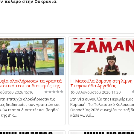
ον πόλεμο στην Ουκρανία.
υχία ολοκλήρωσαν τα γραπτά
Η Ματούλα Ζαμάνη στη λίμνη
νιστικά τεστ οι διαιτητές της
Στεφανιάδα Αργιθέας
ούστου 2026 15:16
08 Αυγούστου 2026 11:30
τη επιτυχία ολοκλήρωσαν τις
Στη νέα συναυλία της Περιφέρειας
κές διαδικασίες των γραπτών και
Κυριακή Το Πολιτιστικό Καλοκαίρ
κών τεστ οι διαιτητές και βοηθοί
Θεσσαλίας 2026 συνεχίζει το ταξίδ
της Β’ Κ...
κάθε γωνιά...