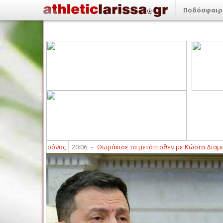
Ποδόσφαιρ
Ο. Ελασσόνας
20:06
-
Θωράκισε τα μετόπισθεν με Κώστα Διαμαντή ο Σ