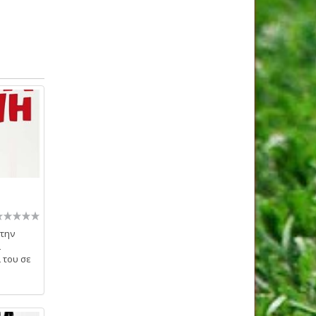
 την
ι
ι του σε