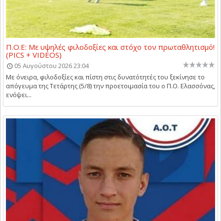
Π.Ο.Ε: Με υψηλές φιλοδοξίες και στόχο τον πρωταθλητισμό!
(PICS + VIDEOS)
05 Αυγούστου 2026 23:04
Με όνειρα, φιλοδοξίες και πίστη στις δυνατότητές του ξεκίνησε το
απόγευμα της Τετάρτης (5/8) την προετοιμασία του ο Π.Ο. Ελασσόνας,
ενόψει...