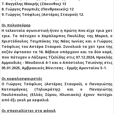
7. Βαγγέλης Μακρής (Ζάκυνθος) 13
8. Γιώργος Ρουμπιές (Πανθρακικός) 12
9. Γιώργος Τσόφλιος (Αστέρας Σταυρού) 12.
Οι πολυσκόρερ
Η τελευταία αγωνιστική ήταν η πρώτη που είχε τρια χατ
τρικ. Τα πέτυχαν ο Χαράλαμπος Παυλίδης της Μαρκό, ο
Χριστόδουλος Τσιμπόκας της Νέας Ιωνίας και ο Γιώργος
Τσόφλιος του Αστέρα Σταυρού. Συνολικά τα χατ τρικ της
σεζόν έφτασαν τα 16. Βέβαια υπάρχουν και τα δύο καρέ,
που πέτυχαν ο Λάζαρος Τζελίδης στις 07.12.2024, Ηρακλής
Αμμουδιάς - Μουδανιά 4-1 και ο Απόστολος Τσιούνης στις
05.01.2025, Αμβρακικός Βόνιτσας - Ερμής Αμυνταίου 5-1.
Οι κεφαλοσφαιρστές
Ο Γιώργος Τσόφλιος (Αστέρας Σταυρού), ο Παναγιώτης
Κατσαμάγκας (Τηλυκράτης) και ο Παναγιώτης
Παυλόπουλος (Ελλάς Σύρου, Ηλυσιακός) έχουν πετύχει
από έξι γκολ με κεφαλιά.
Οι σπεσιαλίστες στα φάουλ