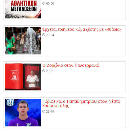
00:00
Έρχεται τριήμερο κύμα ζέστης με «40άρια»
23:54
Ο Ζορζίνιο στον Πανσερραϊκό
23:51
Γύρισε και ο Παπαδημητρίου στον Νέστο
Χρυσούπολης
23:49