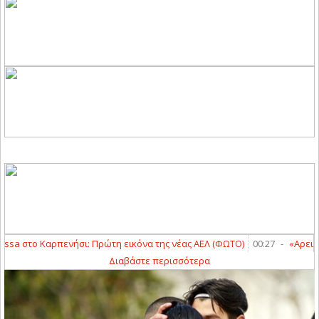
sa στο Καρπενήσι: Πρώτη εικόνα της νέας ΑΕΛ (ΦΩΤΟ)
00:27
-
«Αρειανός»
Διαβάστε περισσότερα