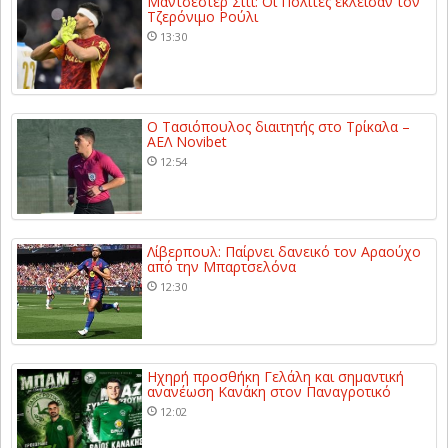
Μάντσεστερ Σίτι: Οι Πολίτες έκλεισαν τον
Τζερόνιμο Ρούλι
13:30
Ο Τασιόπουλος διαιτητής στο Τρίκαλα –
ΑΕΛ Novibet
12:54
Λίβερπουλ: Παίρνει δανεικό τον Αραούχο
από την Μπαρτσελόνα
12:30
Ηχηρή προσθήκη Γελάλη και σημαντική
ανανέωση Κανάκη στον Παναγροτικό
12:02