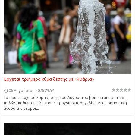
Έρχεται τριήμερο κύμα ζέστης με «40άρια»
06 Αυγούστου 2026 23:54
Το πρώτο ισχυρό κύμα ζέστης του Αυγούστου βρίσκεται προ των
πυλών, καθώς οι τελευταίες προγνώσεις συγκλίνουν σε σημαντική
άνοδο της θερμοκ...