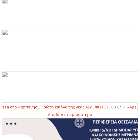
ssa στο Καρπενήσι: Πρώτη εικόνα της νέας ΑΕΛ (ΦΩΤΟ)
00:27
-
«Αρειανός
Διαβάστε περισσότερα