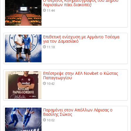
Ο Θερινός Κινηματογράφος του Δήμου
Λαρισαίων πάει διακοπές!
11:44
Επιθετική ενίσχυση με Αρμάντο Τσέσμα
για τον Δαμασιακό
11:18
Επέστρεψε στην ΑΕΛ Novibet ο Κώστας
Παπαγεωργίου
10:42
Παραμένει στον Απόλλων Λάρισας ο
Βασίλης Σώκος
10:02