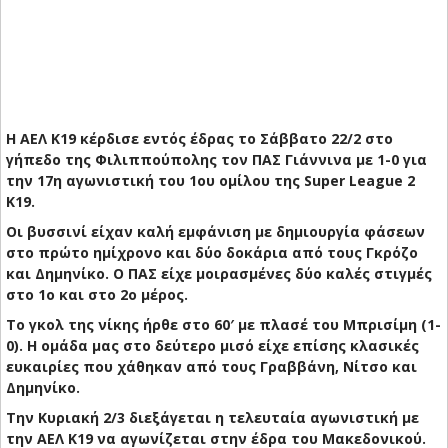
Η ΑΕΛ Κ19 κέρδισε εντός έδρας το Σάββατο 22/2 στο
γήπεδο της Φιλιππούπολης τον ΠΑΣ Γιάννινα με 1-0 για
την 17η αγωνιστική του 1ου ομίλου της Super League 2
K19.
Οι βυσσινί είχαν καλή εμφάνιση με δημιουργία φάσεων
στο πρώτο ημίχρονο και δύο δοκάρια από τους Γκρόζο
και Δημηνίκο. Ο ΠΑΣ είχε μοιρασμένες δύο καλές στιγμές
στο 1ο και στο 2ο μέρος.
Το γκολ της νίκης ήρθε στο 60′ με πλασέ του Μπρισίμη (1-
0). Η ομάδα μας στο δεύτερο μισό είχε επίσης κλασικές
ευκαιρίες που χάθηκαν από τους Γραββάνη, Νίτσο και
Δημηνίκο.
Την Κυριακή 2/3 διεξάγεται η τελευταία αγωνιστική με
την ΑΕΛ Κ19 να αγωνίζεται στην έδρα του Μακεδονικού.