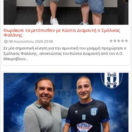
Θωράκισε τα μετόπισθεν με Κώστα Διαμαντή ο Σμόλικας
Φαλάνης
08 Αυγούστου 2026 20:06
Σε μία σημαντική κίνηση για την αμυντική του γραμμή προχώρησε ο
Σμόλικας Φαλάνης , αποκτώντας τον Κώστα Διαμαντή από τον Α.Ο.
Μαυροβουν...