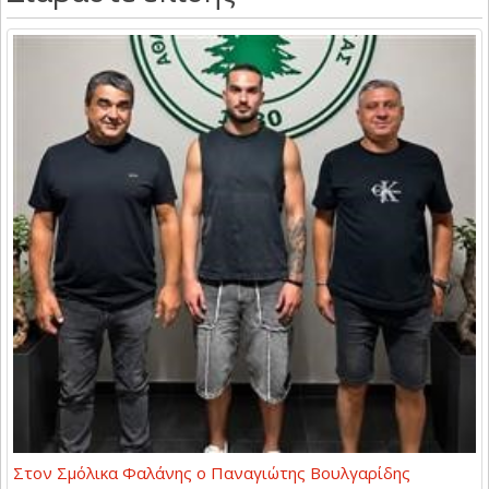
Στον Σμόλικα Φαλάνης ο Παναγιώτης Βουλγαρίδης