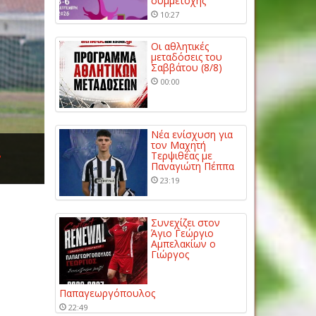
συμμετοχής
10:27
Οι αθλητικές
μεταδόσεις του
Σαββάτου (8/8)
00:00
Νέα ενίσχυση για
!
τον Μαχητή
Τερψιθέας με
Παναγιώτη Πέππα
23:19
Συνεχίζει στον
Άγιο Γεώργιο
Αμπελακίων ο
Γιώργος
Παπαγεωργόπουλος
22:49