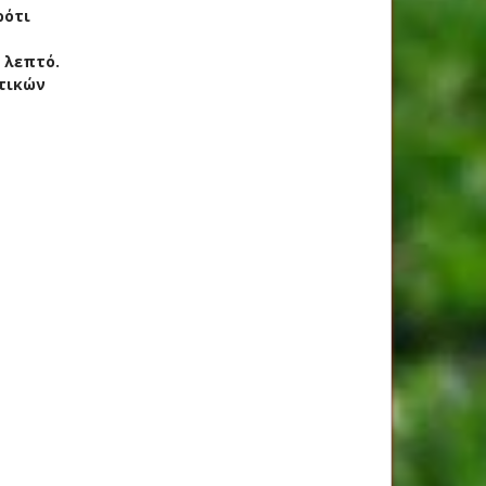
ρότι
 λεπτό.
ντικών