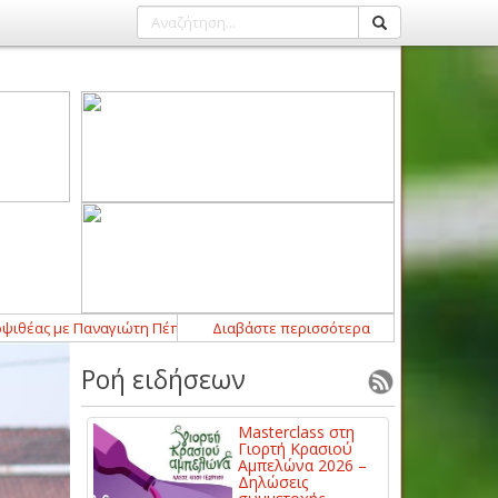
ώτη Πέππα
22:49
-
Συνεχίζει στον Άγιο Γεώργιο Αμπελακίων ο Γιώργο
Διαβάστε περισσότερα
Ροή ειδήσεων
Masterclass στη
Γιορτή Κρασιού
Αμπελώνα 2026 –
Δηλώσεις