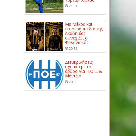
21:03
Με Μέκρα και
τέσσερα παιδιά της
Ακαδημίας
συνεχίζει ο
Φαλανιακός
20:54
Διευκρινήσεις
σχετικά με το
άρθρο για Π.Ο.Ε. &
Μάντζιο
20:00