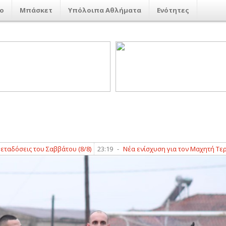
ο
Μπάσκετ
Υπόλοιπα Αθλήματα
Ενότητες
άτου (8/8)
23:19
-
Νέα ενίσχυση για τον Μαχητή Τερψιθέας με Παναγι