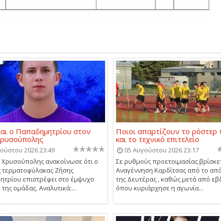
και ο Παπαδημητρίου στον
Ποιοι απαρτίζουν το ρόστερ 
Χρυσούπολης
και το τεχνικό επιτελείο
ούστου 2026 23:49
05 Αυγούστου 2026 23:17
 Χρυσούπολης ανακοίνωσε ότι ο
Σε ρυθμούς προετοιμασίας βρίσκε
 τερματοφύλακας Ζήσης
Αναγέννηση Καρδίτσας από το απ
τρίου επιστρέφει στο έμψυχο
της Δευτέρας , καθώς μετά από ε
της ομάδας. Αναλυτικά:...
όπου κυριάρχησε η αγωνία...