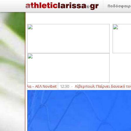
Ποδόσφαιρ
ο Τρίκαλα – ΑΕΛ Novibet
12:30
-
Λίβερπουλ: Παίρνει δανεικό τον Αραο