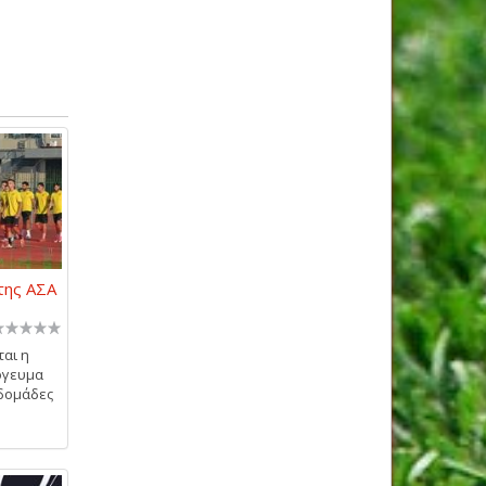
της ΑΣΑ
ται η
όγευμα
βδομάδες