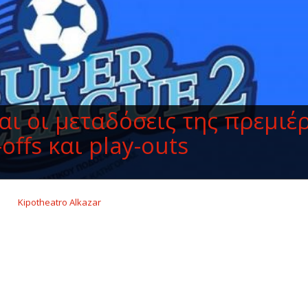
αι οι μεταδόσεις της πρεμιέ
-offs και play-outs