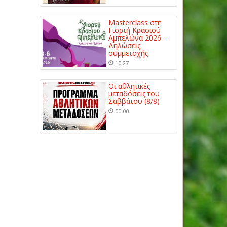
Masterclass στη
Γιορτή Κρασιού
Αμπελώνα 2026 –
Δηλώσεις
συμμετοχής
10:27
Οι αθλητικές
μεταδόσεις του
Σαββάτου (8/8)
00:00