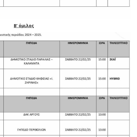
Β’ όμιλος