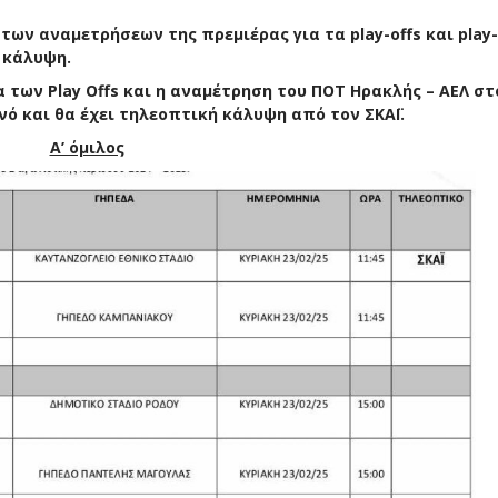
των αναμετρήσεων της πρεμιέρας για τα play-offs και play-
 κάλυψη.
α των Play Offs και η αναμέτρηση του ΠΟΤ Ηρακλής – ΑΕΛ στ
νό και θα έχει τηλεοπτική κάλυψη από τον ΣΚΑΪ.
Α’ όμιλος