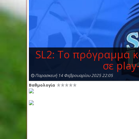
SL2: To πρόγραμμα κ
σε play
Παρασκευή 14 Φεβρουαρίου 2025 22:05
Βαθμολογία