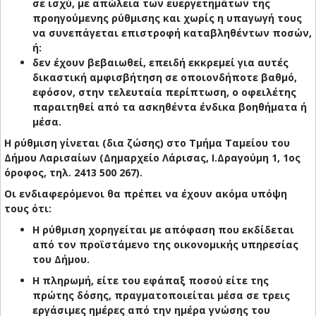
σε ισχύ, με απώλεια των ευεργετημάτων της
προηγούμενης ρύθμισης και χωρίς η υπαγωγή τους
να συνεπάγεται επιστροφή καταβληθέντων ποσών,
ή:
δεν έχουν βεβαιωθεί, επειδή εκκρεμεί για αυτές
δικαστική αμφισβήτηση σε οποιονδήποτε βαθμό,
εφόσον, στην τελευταία περίπτωση, ο οφειλέτης
παραιτηθεί από τα ασκηθέντα ένδικα βοηθήματα ή
μέσα.
Η ρύθμιση γίνεται (δια ζώσης) στο Τμήμα Ταμείου του
Δήμου Λαρισαίων (Δημαρχείο Λάρισας, Ι.Δραγούμη 1, 1ος
όροφος, τηλ. 2413 500 267).
Οι ενδιαφερόμενοι θα πρέπει να έχουν ακόμα υπόψη
τους ότι:
Η ρύθμιση χορηγείται με απόφαση που εκδίδεται
από τον προϊστάμενο της οικονομικής υπηρεσίας
του Δήμου.
Η πληρωμή, είτε του εφάπαξ ποσού είτε της
πρώτης δόσης, πραγματοποιείται μέσα σε τρεις
εργάσιμες ημέρες από την ημέρα γνώσης του