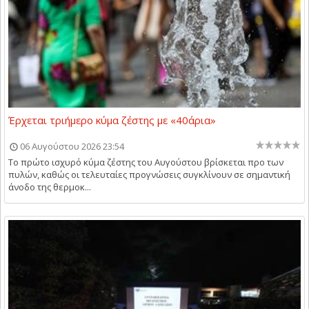
Έρχεται τριήμερο κύμα ζέστης με «40άρια»
06 Αυγούστου 2026 23:54
Το πρώτο ισχυρό κύμα ζέστης του Αυγούστου βρίσκεται προ των
πυλών, καθώς οι τελευταίες προγνώσεις συγκλίνουν σε σημαντική
άνοδο της θερμοκ...