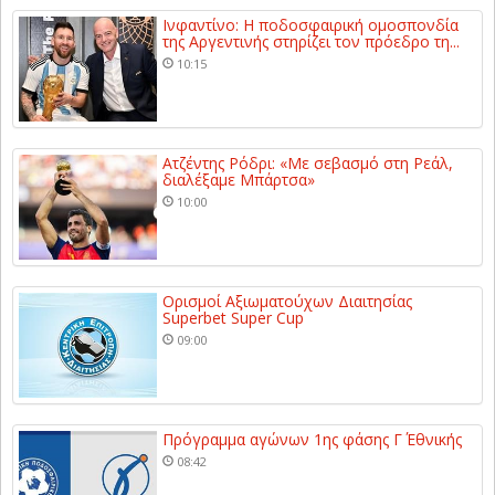
Ινφαντίνο: Η ποδοσφαιρική ομοσπονδία
της Αργεντινής στηρίζει τον πρόεδρο τη...
10:15
Ατζέντης Ρόδρι: «Με σεβασμό στη Ρεάλ,
διαλέξαμε Μπάρτσα»
10:00
Ορισμοί Αξιωματούχων Διαιτησίας
Superbet Super Cup
09:00
Πρόγραμμα αγώνων 1ης φάσης Γ΄ Εθνικής
08:42