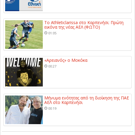
Το Athleticlarissa στο Καρπενήσι: Πρώτη
εικόνα της νέας ΑΕΛ (ΦΩΤΟ)
01:05
«Αρειανός» ο Μοκόκα
00:27
Μήνυμα ενότητας από τη διοίκηση της ΠΑΕ
ΑΕΛ στο Καρπενήσι
00:19