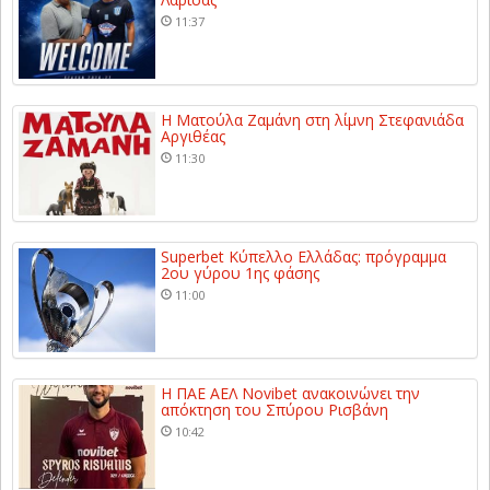
11:37
Η Ματούλα Ζαμάνη στη λίμνη Στεφανιάδα
Αργιθέας
11:30
Superbet Κύπελλο Ελλάδας: πρόγραμμα
2ου γύρου 1ης φάσης
11:00
Η ΠΑΕ ΑΕΛ Novibet ανακοινώνει την
απόκτηση του Σπύρου Ρισβάνη
10:42