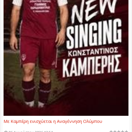
Με Καμπέρη ενισχύεται η Αναγέννηση Ολύμπου