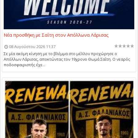
Νέα προσθήκη με Σαΐτη στον Απόλλωνα Λάρισας
08 Αυγούστου 2026 11:37
Σε μία ακόμη κίνηση με το βλέμμα στο μέλλον προχώρησε ο
Απόλλων Λάρισας, αποκτώντας τον 19χρονο Θωμά Σαΐτη. Ο νεαρός
ποδοσφαιριστής έχε...