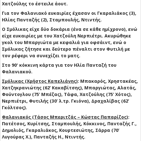
Χατζούλης το έστειλε άουτ.
Για τον Φαλανιακό ευκαιρίες έχασαν οι Γκαραλιάκος (3),
Ηλίας Πανταζής (2), Σταμπουλής, Ντιντής.
Ο Σμόλικας είχε δύο δοκάρια (ένα σε κάθε ημίχρονο), ενώ
είχε ευκαιρίες με του Χατζούλη Νερπιέτρι. Ακυρώθηκε
γκολ του Μπαργιώτα με κεφαλιά για οφσάιντ, ενώ ο
Σμόλικας ζήτησε και δεύτερο πέναλτι στον Φυτιλή με
τον ρέφερι να συνεχίζει το ματς.
Στο 90' κόκκινη κάρτα για τον Ηλία Πανταζή του
Φαλανιακού.
Σμόλικας (Χρήστος Καπελιάνης)
: Μπακαρός, Χρηστακέας,
Χατζηκρανιώτης (62’ Κακαβίτσης), Μπαργιώτας, Αλατάς,
Φούντογλου (75’ Μπέζας), Τάφα, Χατζούλης (75’ Χότος),
Νερπιέτρι, Φυτιλής (30’ λ.τρ. Γκιόνα), Δραχαλίβας (62’
Γκόλτσος).
Φαλανιακός (Τάσος Μπεριτζάς – Κώστας Παπαρίζος)
:
Πατέτσος, Κυρίτσης, Σταμπουλής, Κόκκινος, Πανταζής Γ.,
Δημολιός, Γκαραλιάκος, Κουρτεσιώτης, Σάρρα (70’
Λυγούρας Χ.), Πανταζής Η., Ντιντής.