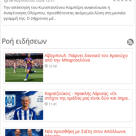
06 Αυγούστου 2026 13:51
Την απόκτηση του Κωνσταντίνου Καμπέρη ανακοίνωσε η
Αναγέννηση Ολύμπου, προσθέτοντας ακόμη μία λύση στη μεσαία
γραμμή της. Ο 24χρονος μέ...
Ροή ειδήσεων
Λίβερπουλ: Παίρνει δανεικό τον Αραούχο
από την Μπαρτσελόνα
12:00
Καρατζούκος - Ηρακλής Λάρισας: «Οι
στόχοι της ομάδας μας είναι δύο και σημα...
11:41
Νέα προσθήκη με Σαΐτη στον Απόλλωνα
Λάρισας