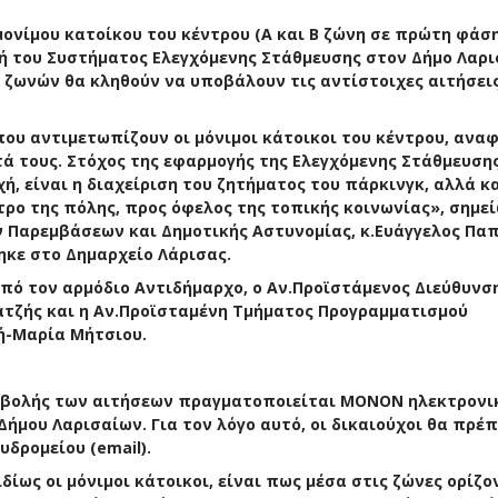
ονίμου κατοίκου του κέντρου (Α και Β ζώνη σε πρώτη φάση
γή του Συστήματος Ελεγχόμενης Στάθμευσης στον Δήμο Λαρι
 ζωνών θα κληθούν να υποβάλουν τις αντίστοιχες αιτήσει
ου αντιμετωπίζουν οι μόνιμοι κάτοικοι του κέντρου, ανα
τά τους. Στόχος της εφαρμογής της Ελεγχόμενης Στάθμευσης
, είναι η διαχείριση του ζητήματος του πάρκινγκ, αλλά κα
ρο της πόλης, προς όφελος της τοπικής κοινωνίας», σημεί
 Παρεμβάσεων και Δημοτικής Αστυνομίας, κ.Ευάγγελος Παπ
κε στο Δημαρχείο Λάρισας.
πό τον αρμόδιο Αντιδήμαρχο, ο Αν.Προϊστάμενος Διεύθυνσ
ατζής και η Αν.Προϊσταμένη Τμήματος Προγραμματισμού
ή-Μαρία Μήτσιου.
ποβολής των αιτήσεων πραγματοποιείται ΜΟΝΟΝ ηλεκτρονι
ήμου Λαρισαίων. Για τον λόγο αυτό, οι δικαιούχοι θα πρέπ
δρομείου (email).
δίως οι μόνιμοι κάτοικοι, είναι πως μέσα στις ζώνες ορίζο