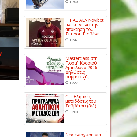
11:00
Η ΠΑΕ ΑΕΛ Novibet
ανακοινώνει την
απόκτηση του
Σπύρου Ρισβάνη
10:42
ν
Masterclass στη
Γιορτή Κρασιού
Αμπελώνα 2026 –
Δηλώσεις
συμμετοχής
10:27
Οι αθλητικές
μεταδόσεις του
Σαββάτου (8/8)
00:00
Νέα ενίσχυση για