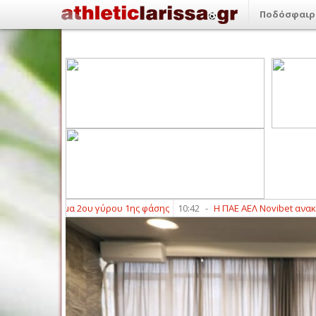
Ποδόσφαιρ
ρόγραμμα 2ου γύρου 1ης φάσης
10:42
-
Η ΠΑΕ ΑΕΛ Novibet ανακοινώνε