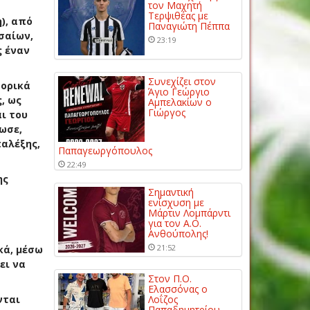
τον Μαχητή
Τερψιθέας με
), από
Παναγιώτη Πέππα
σαίων,
23:19
ς έναν
Συνεχίζει στον
φορικά
Άγιο Γεώργιο
, ως
Αμπελακίων ο
Γιώργος
ι του
ωσε,
αλέξης,
Παπαγεωργόπουλος
22:49
ης
Σημαντική
ενίσχυση με
Μάρτιν Λομπάρντι
για τον Α.Ο.
Ανθούπολης!
21:52
κά, μέσω
ει να
Στον Π.Ο.
Ελασσόνας ο
νται
Λοΐζος
Παπαδημητρίου