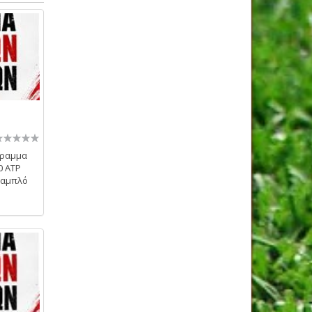
γραμμα
0 ATP
ταμπλό