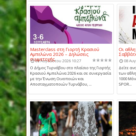
Masterclass στη Γιορτή Κρασιού
Οι αθλη
Αμπελώνα 2026 – Δηλώσεις
Σαββάτο
συμμετοχής
08 Αυγούστου 2026 10:27
08 Αυγ
Ο Δήμος Τυρνάβου στο πλαίσιο της Γιορτής
Δείτε αν
Κρασιού Αμπελώνα 2026 και σε συνεργασία
των αθλη
με την Ένωση Οινοποιών και
1000 Μό
Αποσταγματοποιών Τυρνάβου, ...
SPOR...