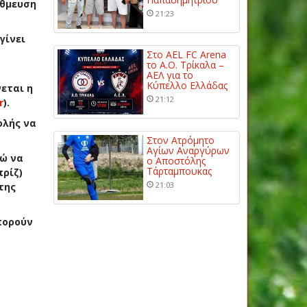
άθμευση
21:23
γίνει
Στο AEL FC Arena
το Α.Ο. Τρίκαλα –
ΑΕΛ για το
Κύπελλο Ελλάδας
νεται η
21:12
r
).
ολής να
Στον Ατρόμητο
Αγίων Αναργύρων
νώ να
ο Αποστόλης
Τάρταμπουκας
πρίζ)
21:03
της
πορούν