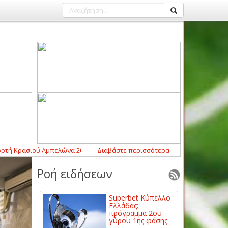
ρασιού Αμπελώνα 2026 – Δηλώσεις συμμετοχής
Διαβάστε περισσότερα
00:00
-
Οι αθλητικές μετ
Ροή ειδήσεων
Superbet Κύπελλο
Ελλάδας:
πρόγραμμα 2ου
γύρου 1ης φάσης