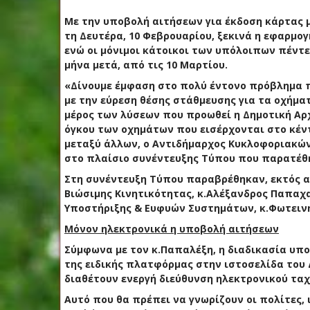
Με την υποβολή αιτήσεων για έκδοση κάρτας μ
τη Δευτέρα, 10 Φεβρουαρίου, ξεκινά η εφαρμο
ενώ οι μόνιμοι κάτοικοι των υπόλοιπων πέντε
μήνα μετά, από τις 10 Μαρτίου.
«Δίνουμε έμφαση στο πολύ έντονο πρόβλημα π
με την εύρεση θέσης στάθμευσης για τα οχήμα
μέρος των λύσεων που προωθεί η Δημοτική Αρχή
όγκου των οχημάτων που εισέρχονται στο κέντ
μεταξύ άλλων, ο Αντιδήμαρχος Κυκλοφοριακών
στο πλαίσιο συνέντευξης Τύπου που παρατέθη
Στη συνέντευξη Τύπου παραβρέθηκαν, εκτός α
Βιώσιμης Κινητικότητας, κ.Αλέξανδρος Παπαχ
Υποστήριξης & Ευφυών Συστημάτων, κ.Φωτειν
Μόνον ηλεκτρονικά η υποβολή αιτήσεων
Σύμφωνα με τον κ.Παπαλέξη, η διαδικασία υ
της ειδικής πλατφόρμας στην ιστοσελίδα του Δ
διαθέτουν ενεργή διεύθυνση ηλεκτρονικού ταχυ
Αυτό που θα πρέπει να γνωρίζουν οι πολίτες, ι