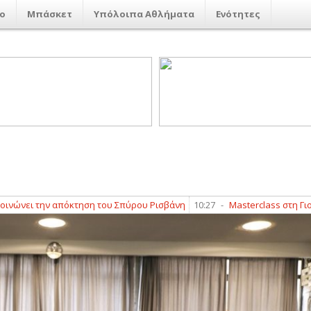
ο
Μπάσκετ
Υπόλοιπα Αθλήματα
Ενότητες
ι την απόκτηση του Σπύρου Ρισβάνη
10:27
-
Masterclass στη Γιορτή Κ