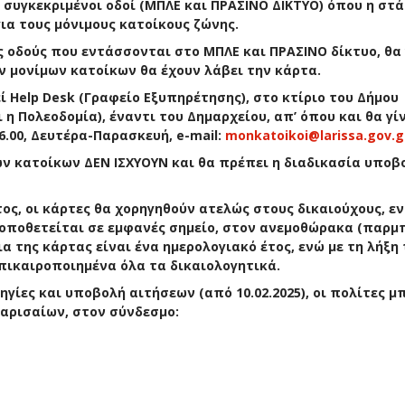
ι συγκεκριμένοι οδοί (ΜΠΛΕ και ΠΡΑΣΙΝΟ ΔΙΚΤΥΟ) όπου η στ
για τους μόνιμους κατοίκους ζώνης.
 οδούς που εντάσσονται στο ΜΠΛΕ και ΠΡΑΣΙΝΟ δίκτυο, θα 
 μονίμων κατοίκων θα έχουν λάβει την κάρτα.
ί Help Desk (Γραφείο Εξυπηρέτησης), στο κτίριο του Δήμου
ι η Πολεοδομία), έναντι του Δημαρχείου, απ’ όπου και θα γί
6.00, Δευτέρα-Παρασκευή, e-mail:
monkatoikoi@larissa.gov.g
ων κατοίκων ΔΕΝ ΙΣΧΥΟΥΝ και θα πρέπει η διαδικασία υποβ
ος, οι κάρτες θα χορηγηθούν ατελώς στους δικαιούχους, ε
τοποθετείται σε εμφανές σημείο, στον ανεμοθώρακα (παρμ
α της κάρτας είναι ένα ημερολογιακό έτος, ενώ με τη λήξη 
επικαιροποιημένα όλα τα δικαιολογητικά.
γίες και υποβολή αιτήσεων (από 10.02.2025), οι πολίτες μ
αρισαίων, στον σύνδεσμο: