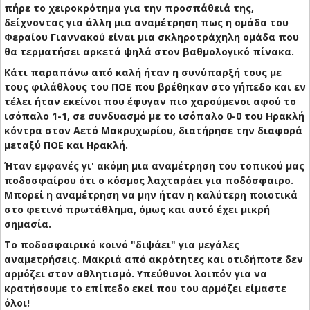
πήρε το χειροκρότημα για την προσπάθειά της,
δείχνοντας για άλλη μια αναμέτρηση πως η ομάδα του
Φεραίου Γιαννακού είναι μια σκληροτράχηλη ομάδα που
θα τερματήσει αρκετά ψηλά στον βαθμολογικό πίνακα.
Κάτι παραπάνω από καλή ήταν η συνύπαρξή τους με
τους φιλάθλους του ΠΟΕ που βρέθηκαν στο γήπεδο και εν
τέλει ήταν εκείνοι που έφυγαν πιο χαρούμενοι αφού το
ισόπαλο 1-1, σε συνδυασμό με το ισόπαλο 0-0 του Ηρακλή
κόντρα στον Αετό Μακρυχωρίου, διατήρησε την διαφορά
μεταξύ ΠΟΕ και Ηρακλή.
Ήταν εμφανές γι' ακόμη μια αναμέτρηση του τοπικού μας
ποδοσφαίρου ότι ο κόσμος λαχταράει για ποδόσφαιρο.
Μπορεί η αναμέτρηση να μην ήταν η καλύτερη ποιοτικά
στο φετινό πρωτάθλημα, όμως και αυτό έχει μικρή
σημασία.
Το ποδοσφαιρικό κοινό "διψάει" για μεγάλες
αναμετρήσεις. Μακριά από ακρότητες και οτιδήποτε δεν
αρμόζει στον αθλητισμό. Υπεύθυνοι λοιπόν για να
κρατήσουμε το επίπεδο εκεί που του αρμόζει είμαστε
όλοι!