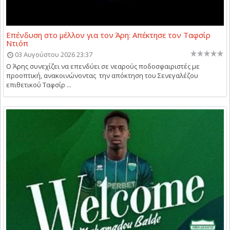
Επένδυση στο μέλλον για τον Άρη: Απέκτησε τον Ταφσίρ
Ντιόπ
03 Αυγούστου 2026 23:37
Ο Άρης συνεχίζει να επενδύει σε νεαρούς ποδοσφαιριστές με
προοπτική, ανακοινώνοντας την απόκτηση του Σενεγαλέζου
επιθετικού Ταφσίρ ...