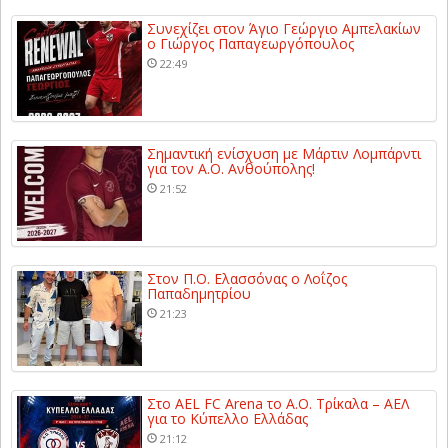
Συνεχίζει στον Άγιο Γεώργιο Αμπελακίων
ο Γιώργος Παπαγεωργόπουλος
22:49
Σημαντική ενίσχυση με Μάρτιν Λομπάρντι
για τον Α.Ο. Ανθούπολης!
21:52
Στον Π.Ο. Ελασσόνας ο Λοΐζος
Παπαδημητρίου
21:23
Στο AEL FC Arena το Α.Ο. Τρίκαλα – ΑΕΛ
για το Κύπελλο Ελλάδας
21:12