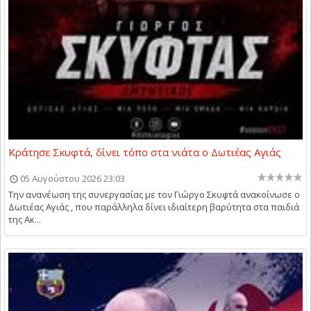
Κράτησε Σκυφτά, δίνει τόπο στα νιάτα ο Δωτιέας Αγιάς
05 Αυγούστου 2026 23:03
Την ανανέωση της συνεργασίας με τον Γιώργο Σκυφτά ανακοίνωσε ο
Δωτιέας Αγιάς , που παράλληλα δίνει ιδιαίτερη βαρύτητα στα παιδιά
της Ακ...