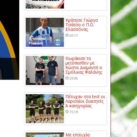
Κράτησε Γιώργο
Τσάτσο ο Π.Ο.
Ελασσόνας
20:17
Θωράκισε τα
μετόπισθεν με
Κώστα Διαμαντή ο
Σμόλικας Φαλάνης
20:06
Πέτυχαν στα test οι
Λαρισαίοι διαιτητές
Ά κατηγορίας
15:19
Με επιτυχία