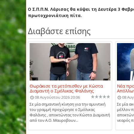
Ο Σ.Π.Π.Ν. Λάρισας θα κόψει τη Δευτέρα 3 Φεβ
πρωτοχρονιάτικη πίτα.
Διαβάστε επίσης
Θωράκισε τα μετόπισθεν με Κώστα
Νέα προ
Διαμαντή ο Σμόλικας Φαλάνης
Απόλλω
08 Αυγούστου 2026 20:06
08 Αυγ
Σε μία σημαντική κίνηση για την αμυντική
Σε μία α
του γραμμή προχώρησε ο Σμόλικας
μέλλον π
Φαλάνης , αποκτώντας τον Κώστα Διαμαντή
αποκτώντ
από τον Α.Ο. Μαυροβουν...
νεαρός π