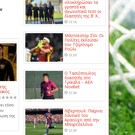
ολοκλήρωσαν τα
γραπτά και
ν
αγωνιστικά τεστ οι
διαιτητές της Β’ Κ...
15:16
Μάντσεστερ Σίτι: Οι
Πολίτες έκλεισαν
τον Τζερόνιμο
Ρούλι
13:30
Ο Τασιόπουλος
διαιτητής στο
Τρίκαλα – ΑΕΛ
της
Novibet
ιακός
12:54
ει τόσο
ου
Λίβερπουλ: Παίρνει
δανεικό τον
έωση της
Αραούχο από την
Μπαρτσελόνα
12:30