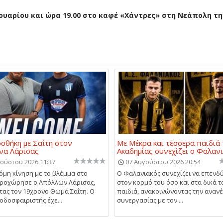
ρουαρίου και ώρα 19.00 στο καφέ «Χάντρες» στη Νεάπολη τη
σθήκη με Σαΐτη στον
Με Μέκρα και τέσσερα παιδιά 
να Λάρισας
Ακαδημίας συνεχίζει ο Φαλαν
ούστου 2026 11:37
07 Αυγούστου 2026 20:54
κόμη κίνηση με το βλέμμα στο
Ο Φαλανιακός συνεχίζει να επενδύ
ροχώρησε ο Απόλλων Λάρισας,
στον κορμό του όσο και στα δικά τ
ας τον 19χρονο Θωμά Σαΐτη. Ο
παιδιά, ανακοινώνοντας την αναν
οδοσφαιριστής έχε...
συνεργασίας με τον ...