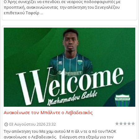
Ο Άρης συνεχίζει να επενδύει σε νεαρούς ποδοσφαιριστές με
προοπτική, ανακοινώνοντας την απόκτηση του Σενεγαλέζου
επιθετικού Ταφσίρ ...
Ανακοίνωσε τον Μπάλντε ο Λεβαδειακός
03 Αυγούστου 2026 23:32
Την απόκτηση του Μα χαμ αντού Μ π άλ ν τε α πό τον ΠΑΟΚ
ανακοίνωσε ο Λεβαδειακός. Ενίσχυση στα εξτρέμ για τον