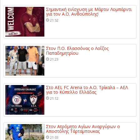
Σημαντική ενίσχυση με Μάρτιν Λομπάρντι
για τον Α.Ο. Ανθούπολης!
21:52
Στον Π.Ο. Ελασσόνας ο Λοΐζος
Παπαδημητρίου
21:23
Στο AEL FC Arena το Α.Ο. Τρίκαλα – ΑΕΛ
για το Κύπελλο Ελλάδας
21:12
Στον Ατρόμητο Αγίων Αναργύρων ο
Αποστόλης Τάρταμπουκας
21:03