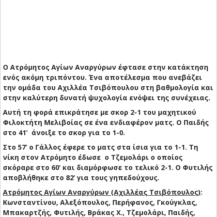
Ο Ατρόμητος Αγίων Αναργύρων έφτασε στην κατάκτηση
ενός ακόμη τριπόντου. Ένα αποτέλεσμα που ανεβάζει
την ομάδα του Αχιλλέα Τσιβόπουλου στη βαθμολογία και
στην καλύτερη δυνατή ψυχολογία ενόψει της συνέχειας.
Αυτή τη φορά επικράτησε με σκορ 2-1 του μαχητικού
Φιλοκτήτη Μελιβοίας σε ένα ενδιαφέρον ματς. Ο Παιδής
στο 41’ άνοιξε το σκορ για το 1-0.
Στο 57’ ο Γάλλος έφερε το ματς στα ίσια για το 1-1. Τη
νίκη στον Ατρόμητο έδωσε ο Τζεμολάρι ο οποίος
σκόραρε στο 60’ και διαμόρφωσε το τελικό 2-1.
Ο Φυτιλής
αποβλήθηκε στο 82’ για τους γηπεδούχους.
Ατρόμητος Αγίων Αναργύρων (Αχιλλέας Τσιβόπουλος)
:
Κωνσταντίνου, Αλεξόπουλος, Περήφανος, Γκούγκλας,
Μπακαρτζής, Φυτιλής, Βράκας Χ., Τζεμολάρι, Παιδής,