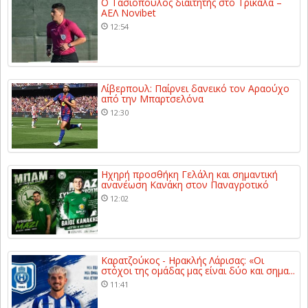
Ο Τασιόπουλος διαιτητής στο Τρίκαλα –
ΑΕΛ Novibet
12:54
Λίβερπουλ: Παίρνει δανεικό τον Αραούχο
από την Μπαρτσελόνα
12:30
Ηχηρή προσθήκη Γελάλη και σημαντική
ανανέωση Κανάκη στον Παναγροτικό
12:02
Καρατζούκος - Ηρακλής Λάρισας: «Οι
στόχοι της ομάδας μας είναι δύο και σημα...
11:41