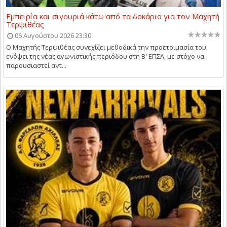
Εμπειρία και σιγουριά κάτω από τα δοκάρια για τον Μαχητή
Τερψιθέας
06 Αυγούστου 2026 23:30
Ο Μαχητής Τερψιθέας συνεχίζει μεθοδικά την προετοιμασία του
ενόψει της νέας αγωνιστικής περιόδου στη Β' ΕΠΣΛ, με στόχο να
παρουσιαστεί αντ...