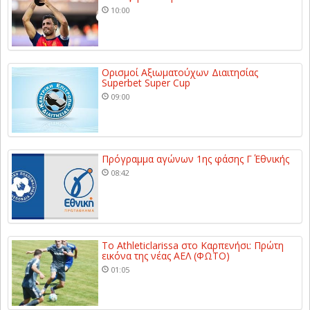
10:00
Ορισμοί Αξιωματούχων Διαιτησίας
Superbet Super Cup
09:00
Πρόγραμμα αγώνων 1ης φάσης Γ΄ Εθνικής
08:42
Το Athleticlarissa στο Καρπενήσι: Πρώτη
εικόνα της νέας ΑΕΛ (ΦΩΤΟ)
01:05