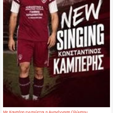
Με Καμπέρη ενισχύεται η Αναγέννηση Ολύμπου