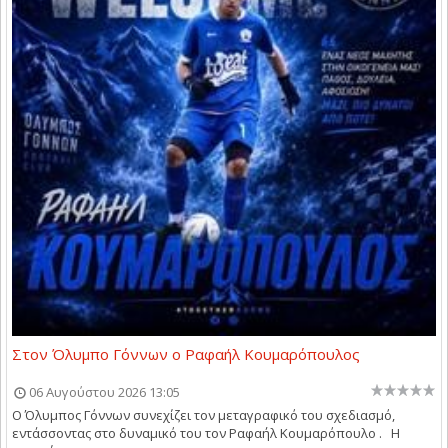
Στον Όλυμπο Γόννων ο Ραφαήλ Κουμαρόπουλος
06 Αυγούστου 2026 13:05
Ο Όλυμπος Γόννων συνεχίζει τον μεταγραφικό του σχεδιασμό,
εντάσσοντας στο δυναμικό του τον Ραφαήλ Κουμαρόπουλο . Η