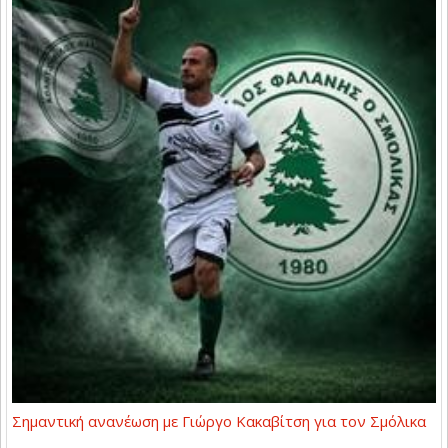
Σημαντική ανανέωση με Γιώργο Κακαβίτση για τον Σμόλικα