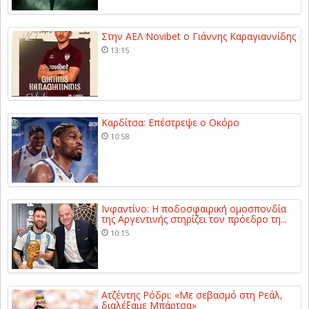
Στην ΑΕΛ Novibet ο Γιάννης Καραγιαννίδης
13:15
Καρδίτσα: Επέστρεψε ο Οκόρο
10:58
Ινφαντίνο: Η ποδοσφαιρική ομοσπονδία
της Αργεντινής στηρίζει τον πρόεδρο τη...
10:15
Ατζέντης Ρόδρι: «Με σεβασμό στη Ρεάλ,
διαλέξαμε Μπάρτσα»