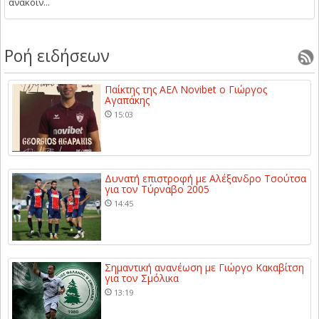
ανακοίν...
Ροή ειδήσεων
Παίκτης της ΑΕΛ Novibet ο Γιώργος
Αγαπάκης
15:03
Δυνατή επιστροφή με Αλέξανδρο Τσούτσα
για τον Τύρναβο 2005
14:45
Σημαντική ανανέωση με Γιώργο Κακαβίτση
για τον Σμόλικα
13:19