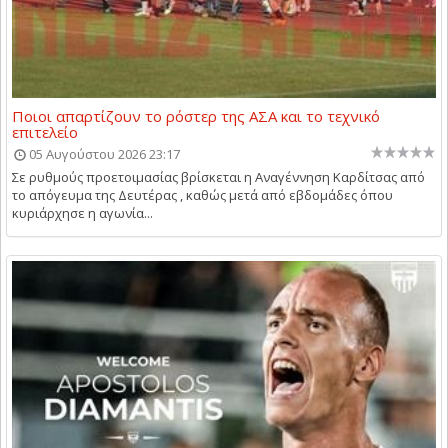
Ποιοι απαρτίζουν το ρόστερ της ΑΣΑ και το τεχνικό
επιτελείο
05 Αυγούστου 2026 23:17
Σε ρυθμούς προετοιμασίας βρίσκεται η Αναγέννηση Καρδίτσας από
το απόγευμα της Δευτέρας , καθώς μετά από εβδομάδες όπου
κυριάρχησε η αγωνία...