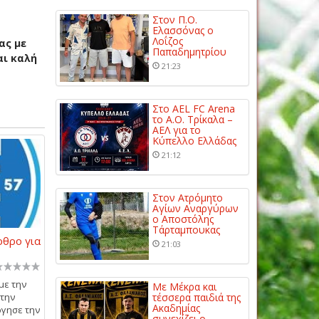
Στον Π.Ο.
Ελασσόνας ο
Λοΐζος
ας με
Παπαδημητρίου
αι καλή
21:23
Στο AEL FC Arena
το Α.Ο. Τρίκαλα –
ΑΕΛ για το
Κύπελλο Ελλάδας
21:12
Στον Ατρόμητο
Αγίων Αναργύρων
ο Αποστόλης
Τάρταμπουκας
ρθρο για
21:03
με την
Με Μέκρα και
στην
τέσσερα παιδιά της
Ακαδημίας
ργησε την
συνεχίζει ο