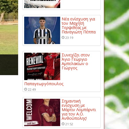
Νέα ενίσχυση για
τον Μαχητή
Τερψιθέας με
Παναγιώτη Πέππα
23:19
Συνεχίζει στον
Άγιο Γεώργιο
Αμπελακίων ο
Γιώργος
Παπαγεωργόπουλος
22:49
Σημαντική
ενίσχυση με
Μάρτιν Λομπάρντι
για τον Α.Ο.
Ανθούπολης!
21:52