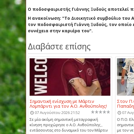
Ο ποδοσφαιριστής Γιάννης Ξυδούς αποτελεί π
Η ανακοίνωση: "Το Διοικητικό συμβούλιο του 
τον ποδοσφαιριστή Γιάννη Ξυδούς, τον οποίο ε
συνέχεια στην καριέρα του".
Διαβάστε επίσης
Σημαντική ενίσχυση με Μάρτιν
Στον Π.
Λομπάρντι για τον Α.Ο. Ανθούπολης!
Παπαδη
07 Αυγούστου 2026 21:52
07 Αυγ
Σε μία ακόμη σημαντική μεταγραφική
Ο Π.Ο. Ε
κίνηση προχώρησε ο Α.Ο. Ανθούπολης ,
σημαντι
εντάσσοντας στο δυναμικό του τον Μάρτιν
με τον ν