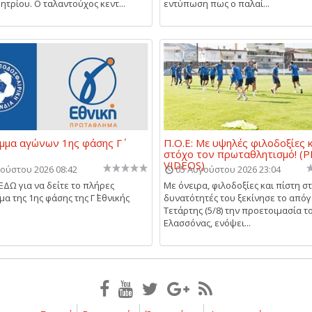
τρίου. Ο ταλαντούχος κεντ...
εντύπωση πως ο παλαί...
μα αγώνων 1ης φάσης Γ΄
Π.Ο.Ε: Με υψηλές φιλοδοξίες 
στόχο τον πρωταθλητισμό! (P
VIDEOS)
ούστου 2026 08:42
05 Αυγούστου 2026 23:04
ΕΔΩ για να δείτε το πλήρες
Με όνειρα, φιλοδοξίες και πίστη στ
α της 1ης φάσης της Γ΄ Εθνικής
δυνατότητές του ξεκίνησε το απόγ
Τετάρτης (5/8) την προετοιμασία το
Ελασσόνας, ενόψει...