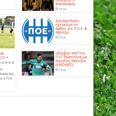
Φαλανιακός
20:54
Διευκρινήσεις
σχετικά με το
άρθρο για Π.Ο.Ε. &
Μάντζιο
20:00
και
«Βόμβα» από τον
Π.Ο. Ελασσόνας με
ICS +
Βαγγέλη Μάντζιο!
(ΕΙΚΟΝΕΣ)
ις
18:36
ευμα της
υ ο Π.Ο.