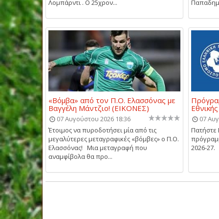
Λομπάρντι . Ο 25χρον...
Παπαδημη
«Βόμβα» από τον Π.Ο. Ελασσόνας με
Πρόγραμ
Βαγγέλη Μάντζιο! (ΕΙΚΟΝΕΣ)
Εθνικής
07 Αυγούστου 2026 18:36
07 Αυγ
Έτοιμος να πυροδοτήσει μία από τις
Πατήστε 
μεγαλύτερες μεταγραφικές «βόμβες» ο Π.Ο.
πρόγραμμ
Ελασσόνας! Μια μεταγραφή που
2026-27.
αναμφίβολα θα προ...