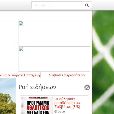
 ο Γιώργος Παπαγεωργόπουλος
Διαβάστε περισσότερα
21:52
-
Σημαντική ενίσχυση με Μάρτιν Λ
Ροή ειδήσεων
Οι αθλητικές
μεταδόσεις του
Σαββάτου (8/8)
00:00