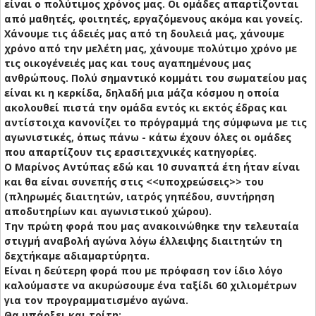
είναι ο πολύτιμος χρόνος μας. Οι ομάδες απαρτίζονται
από μαθητές, φοιτητές, εργαζόμενους ακόμα και γονείς.
Χάνουμε τις άδειές μας από τη δουλειά μας, χάνουμε
χρόνο από την μελέτη μας, χάνουμε πολύτιμο χρόνο με
τις οικογένειές μας και τους αγαπημένους μας
ανθρώπους. Πολύ σημαντικό κομμάτι του σωματείου μας
είναι κι η κερκίδα, δηλαδή μια μάζα κόσμου η οποία
ακολουθεί πιστά την ομάδα εντός κι εκτός έδρας και
αντίστοιχα κανονίζει το πρόγραμμά της σύμφωνα με τις
αγωνιστικές, όπως πάνω - κάτω έχουν όλες οι ομάδες
που απαρτίζουν τις ερασιτεχνικές κατηγορίες.
Ο Μαρίνος Αντύπας εδώ και 10 συναπτά έτη ήταν είναι
και θα είναι συνεπής στις <<υποχρεώσεις>> του
(πληρωμές διαιτητών, ιατρός γηπέδου, συντήρηση
αποδυτηρίων και αγωνιστικού χώρου).
Την πρώτη φορά που μας ανακοινώθηκε την τελευταία
στιγμή αναβολή αγώνα λόγω έλλειψης διαιτητών τη
δεχτήκαμε αδιαμαρτύρητα.
Είναι η δεύτερη φορά που με πρόφαση τον ίδιο λόγο
καλούμαστε να ακυρώσουμε ένα ταξίδι 60 χιλιομέτρων
για τον προγραμματισμένο αγώνα.
Θα υπάρξει και τρίτη;