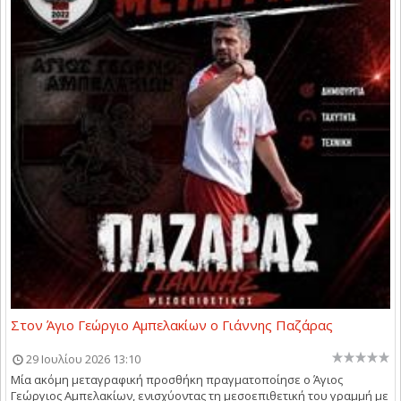
Στον Άγιο Γεώργιο Αμπελακίων ο Γιάννης Παζάρας
29 Ιουλίου 2026 13:10
Μία ακόμη μεταγραφική προσθήκη πραγματοποίησε ο Άγιος
Γεώργιος Αμπελακίων, ενισχύοντας τη μεσοεπιθετική του γραμμή με