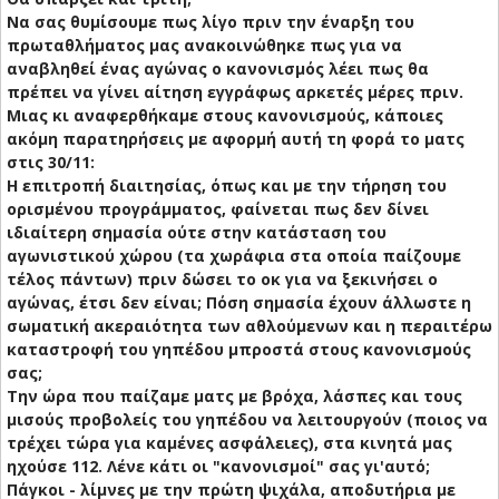
Να σας θυμίσουμε πως λίγο πριν την έναρξη του
πρωταθλήματος μας ανακοινώθηκε πως για να
αναβληθεί ένας αγώνας ο κανονισμός λέει πως θα
πρέπει να γίνει αίτηση εγγράφως αρκετές μέρες πριν.
Μιας κι αναφερθήκαμε στους κανονισμούς, κάποιες
ακόμη παρατηρήσεις με αφορμή αυτή τη φορά το ματς
στις 30/11:
Η επιτροπή διαιτησίας, όπως και με την τήρηση του
ορισμένου προγράμματος, φαίνεται πως δεν δίνει
ιδιαίτερη σημασία ούτε στην κατάσταση του
αγωνιστικού χώρου (τα χωράφια στα οποία παίζουμε
τέλος πάντων) πριν δώσει το οκ για να ξεκινήσει ο
αγώνας, έτσι δεν είναι; Πόση σημασία έχουν άλλωστε η
σωματική ακεραιότητα των αθλούμενων και η περαιτέρω
καταστροφή του γηπέδου μπροστά στους κανονισμούς
σας;
Την ώρα που παίζαμε ματς με βρόχα, λάσπες και τους
μισούς προβολείς του γηπέδου να λειτουργούν (ποιος να
τρέχει τώρα για καμένες ασφάλειες), στα κινητά μας
ηχούσε 112. Λένε κάτι οι "κανονισμοί" σας γι'αυτό;
Πάγκοι - λίμνες με την πρώτη ψιχάλα, αποδυτήρια με