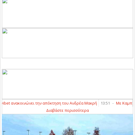
et ανακοινώνει την απόκτηση του Ανδρέα Μακρή
13:51
-
Με Καμπέρη ε
Διαβάστε περισσότερα