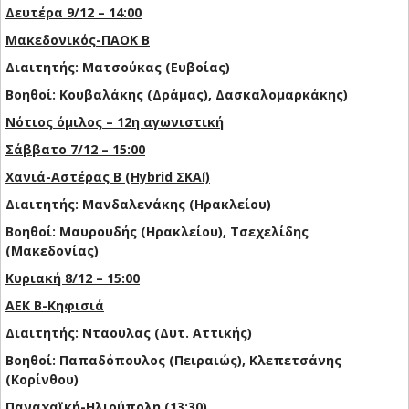
Δευτέρα 9/12 – 14:00
Μακεδονικός-ΠΑΟΚ Β
Διαιτητής: Ματσούκας (Ευβοίας)
Βοηθοί: Κουβαλάκης (Δράμας), Δασκαλομαρκάκης)
Νότιος όμιλος – 12η αγωνιστική
Σάββατο 7/12 – 15:00
Χανιά-Αστέρας Β (Hybrid ΣΚΑΪ)
Διαιτητής: Μανδαλενάκης (Ηρακλείου)
Βοηθοί: Μαυρουδής (Ηρακλείου), Τσεχελίδης
(Μακεδονίας)
Κυριακή 8/12 – 15:00
ΑΕΚ Β-Κηφισιά
Διαιτητής: Νταουλας (Δυτ. Αττικής)
Βοηθοί: Παπαδόπουλος (Πειραιώς), Κλεπετσάνης
(Κορίνθου)
Παναχαϊκή-Ηλιούπολη (13:30)