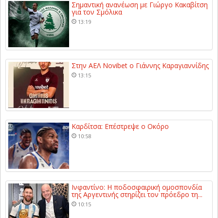
Σημαντική ανανέωση με Γιώργο Κακαβίτση
για τον Σμόλικα
13:19
Στην ΑΕΛ Novibet ο Γιάννης Καραγιαννίδης
13:15
Καρδίτσα: Επέστρεψε ο Οκόρο
10:58
Ινφαντίνο: Η ποδοσφαιρική ομοσπονδία
της Αργεντινής στηρίζει τον πρόεδρο τη...
10:15