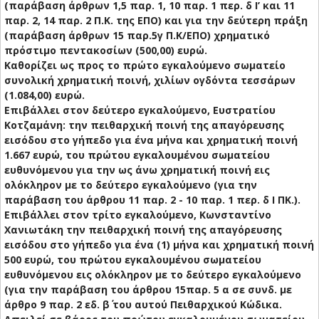
(παράβαση άρθρων 1,5 παρ. 1, 10 παρ. 1 περ. δ Ι’ και 11
παρ. 2, 14 παρ. 2 Π.Κ. της ΕΠΟ) και για την δεύτερη πράξη
(παράβαση άρθρων 15 παρ.5γ Π.Κ/ΕΠΟ) χρηματικό
πρόστιμο πεντακοσίων (500,00) ευρώ.
Καθορίζει ως προς το πρώτο εγκαλούμενο σωματείο
συνολική χρηματική ποινή, χιλίων ογδόντα τεσσάρων
(1.084,00) ευρώ.
Επιβάλλει στον δεύτερο εγκαλούμενο, Ευστρατίου
Κοτζαμάνη: την πειθαρχική ποινή της απαγόρευσης
εισόδου στο γήπεδο για ένα μήνα και χρηματική ποινή
1.667 ευρώ, του πρώτου εγκαλουμένου σωματείου
ευθυνόμενου για την ως άνω χρηματική ποινή εις
ολόκληρον με το δεύτερο εγκαλούμενο (για την
παράβαση του άρθρου 11 παρ. 2 - 10 παρ. 1 περ. δ Ι ΠΚ.).
Επιβάλλει στον τρίτο εγκαλούμενο, Κωνσταντίνο
Χανιωτάκη την πειθαρχική ποινή της απαγόρευσης
εισόδου στο γήπεδο για ένα (1) μήνα και χρηματική ποινή
500 ευρώ, του πρώτου εγκαλουμένου σωματείου
ευθυνόμενου εις ολόκληρον με το δεύτερο εγκαλούμενο
(για την παράβαση του άρθρου 15παρ. 5 α σε συνδ. με
άρθρο 9 παρ. 2 εδ. β΄ του αυτού Πειθαρχικού Κώδικα.