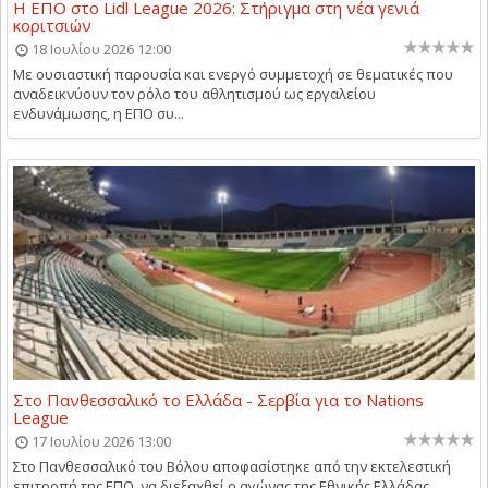
Η ΕΠΟ στο Lidl League 2026: Στήριγμα στη νέα γενιά
κοριτσιών
18 Ιουλίου 2026 12:00
Με ουσιαστική παρουσία και ενεργό συμμετοχή σε θεματικές που
αναδεικνύουν τον ρόλο του αθλητισμού ως εργαλείου
ενδυνάμωσης, η ΕΠΟ συ...
Στο Πανθεσσαλικό το Ελλάδα - Σερβία για το Nations
League
17 Ιουλίου 2026 13:00
Στο Πανθεσσαλικό του Βόλου αποφασίστηκε από την εκτελεστική
επιτροπή της ΕΠΟ, να διεξαχθεί ο αγώνας της Εθνικής Ελλάδας