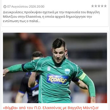
07 Αυγούστου 2026 20:00
Διευκρινίσεις προέκυψαν σχετικά με την παρουσία του Βαγγέλη
Μάντζιου στην Ελασσόνα, η οποία αρχικά δημιούργησε την
εντύπωση πως ο παλαί...
«Βόμβα» από τον Π.Ο. Ελασσόνας με Βαγγέλη Μάντζιο!