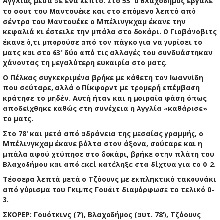
Αγγλίας μέσα σε ένα λεπτό. Στο 53′ ο Βλαχοδήμος έβγαλε
το σουτ του Μαντουέκε και στο επόμενο λεπτό από
σέντρα του Μαντουέκε ο Μπέλινγκχαμ έκανε την
κεφαλιά κι έστειλε την μπάλα στο δοκάρι. Ο Γιοβάνοβιτς
έκανε ό,τι μπορούσε από τον πάγκο για να γυρίσει το
ματς και στο 63′ δύο από τις αλλαγές του συνδυάστηκαν
χάνοντας τη μεγαλύτερη ευκαιρία στο ματς.
Ο Πέλκας συγκεκριμένα βρήκε με κάθετη τον Ιωαννίδη
που σούταρε, αλλά ο Πίκφορντ με τρομερή επέμβαση
κράτησε το μηδέν. Αυτή ήταν και η μοιραία φάση όπως
αποδείχθηκε καθώς στη συνέχεια η Αγγλία «καθάρισε»
το ματς.
Στο 78′ και μετά από αδράνεια της μεσαίας γραμμής, ο
Μπέλινγκχαμ έκανε βόλτα στον άξονα, σούταρε και η
μπάλα αφού χτύπησε στο δοκάρι, βρήκε στην πλάτη του
Βλαχοδήμου και από εκεί κατέληξε στα δίχτυα για το 0-2.
Τέσσερα λεπτά μετά ο Τζόουνς με εκπληκτικό τακουνάκι
από γύρισμα του Γκιμπς Γουάιτ διαμόρφωσε το τελικό 0-
3.
ΣΚΟΡΕΡ
: Γουότκινς (7’), Βλαχοδήμος (αυτ. 78’), Τζόουνς