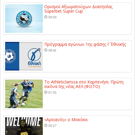
Ορισμοί Αξιωματούχων Διαιτησίας
Superbet Super Cup
09:00
Πρόγραμμα αγώνων 1ης φάσης Γ΄ Εθνικής
08:42
Το Athleticlarissa στο Καρπενήσι: Πρώτη
εικόνα της νέας ΑΕΛ (ΦΩΤΟ)
01:05
«Αρειανός» ο Μοκόκα
00:27