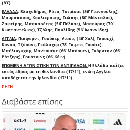
(83’).
ΕΛΛΑΔΑ
: Βλαχοδήμος, Ρότα, Τσιμίκας (56’ Γιαννούλης),
Μαυροπάνος, Κουλιεράκης, Σιώπης (80’ Μάνταλος),
Ζαφείρης, Μπακασέτας (56’ Πέλκας), Μασούρας (70’
Κωσταντέλιας), Τζόλης, Παυλίδης (56’ Ιωαννίδης).
ΑΓΓΛΙΑ
: Πίκφορντ, Γουόκερ, Λιούις (46’ Χολ), Γκουεχί,
Κονσά, Τζόουνς, Γκάλαχερ (78’ Γκιμπς-Γουάιτ),
Μπέλινγκχαμ, Μαντουέκε (66’ Μπόουεν), Γκόρντον (66’
Ρότζερς), Γουότκινς (66’ Κέιν).
ΕΠΟΜΕΝΗ ΑΓΩΝΙΣΤΙΚΗ ΤΩΝ ΑΝΤΙΠΑΛΩΝ:
Η Ελλάδα παίζει
εκτός έδρας με τη Φινλανδία (17/11), ενώ η Αγγλία
υποδέχεται την Ιρλανδία (17/11).
ΠΗΓΗ
Διαβάστε επίσης