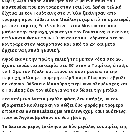
νωρίς. Αφού προειδοποίησε στο 2′ με ένα σουτ του
Μαντουέκε που κόντραρε στον Τσιμίκα, βρήκε τελικά
δίχτυα με τον Γουότκινς στο 7′. Όλα ξεκίνησαν από
τρομερή προσπάθεια του Μπέλινγκχαμ από τα αριστερά,
με τον σταρ της Ρεάλ να δίνει στον Μαντουέκε που
μπήκε στην περιοχή, γύρισε για τον Γουότκινς κι εκείνος
από κοντά έκανε το 0-1. Ένα σουτ του Γκόρντον στο 16’
κόντραρε στον Μαυροπάνο και από το 25′ και μετά
άρχισε να ξυπνά η Εθνική.
Αφού έκανε την πρώτη τελική της με τον Ρότα στο 26′,
έχασε τεράστια ευκαιρία στο 30’ όταν ο Τσιμίκας έπαιξε
το 1-2 με τον Τζόλη και έκανε το σουτ μέσα από την
περιοχή, αλλά με τρομερή επέμβαση ο Πίκφορντ έβγαλε
σε κόρνερ. Βέβαια ο Μασούρας περίμενε ολομόναχος και
ο Τσιμίκας δεν τον είδε για να του δώσει την μπάλα.
Στα επόμενα λεπτά μεγάλη φάση δεν υπήρξε, με τον
εξαιρετικό Κουλιεράκη να σώζει δύο φορές με τρομερά
σπριντ σε αντεπιθέσεις με Μπέλινγκχαμ και Γουότκινς,
πριν οι Άγγλοι βρεθούν σε θέση βολής.
Το δεύτερο μέρος ξεκίνησε με δύο μεγάλες ευκαιρίες της