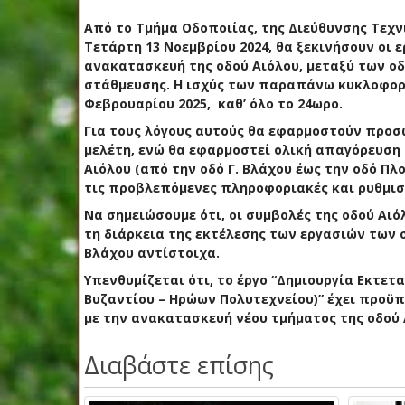
Από το Τμήμα Οδοποιίας, της Διεύθυνσης Τεχν
Τετάρτη 13 Νοεμβρίου 2024, θα ξεκινήσουν οι 
ανακατασκευή της οδού Αιόλου, μεταξύ των οδ
στάθμευσης. Η ισχύς των παραπάνω κυκλοφορι
Φεβρουαρίου 2025, καθ’ όλο το 24ωρο.
Για τους λόγους αυτούς θα εφαρμοστούν προσ
μελέτη, ενώ θα εφαρμοστεί ολική απαγόρευση
Αιόλου (από την οδό Γ. Βλάχου έως την οδό Π
τις προβλεπόμενες πληροφοριακές και ρυθμισ
Να σημειώσουμε ότι, οι συμβολές της οδού Αιό
τη διάρκεια της εκτέλεσης των εργασιών των σ
Βλάχου αντίστοιχα.
Υπενθυμίζεται ότι, το έργο “Δημιουργία Εκτε
Βυζαντίου – Ηρώων Πολυτεχνείου)” έχει προϋπο
με την ανακατασκευή νέου τμήματος της οδού Α
Διαβάστε επίσης