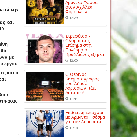
Αμαντέο Φούσα
στον Αχιλλέα
 από την
Φαρσάλων
12:29
ας και
10
Στρεφέτσα -
Ολυμπιακός:
μένη
Επίσημα στην
Παλέρμο ο
οδό
Βραζιλιάνος εξτρέμ
ωνα με
12:00
υ έργου.
τές κατά
Ο Θερινός
Κινηματογράφος
και
του Δήμου
Λαρισαίων πάει
διακοπές!
λου –
11:44
014-2020
Επιθετική ενίσχυση
με Αρμάντο Τσέσμα
για τον Δαμασιακό
11:18