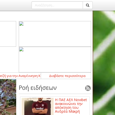
α την Αναγέννηση Καλοχωρίου
Διαβάστε περισσότερα
13:05
-
Στον Όλυμπο Γόννων ο Ραφαήλ
Ροή ειδήσεων
Η ΠΑΕ ΑΕΛ Novibet
ανακοινώνει την
απόκτηση του
Ανδρέα Μακρή