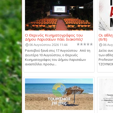
Ο Θερινός Κινηματογράφος του
Οι αθλη
Δήμου Λαρισαίων πάει διακοπές!
(6/8)
06 Αυγούστου 2026 11:44
06 Αυγ
Ραντεβού ξανά στις 17 Αυγούστου Από τη
Δείτε αν
Δευτέρα 10 Αυγούστου, ο Θερινός
των αθλη
Κινηματογράφος του Δήμου Λαρισαίων
Profesio
αναστέλλει προσω...
ΤΖΟΥΝΙΟΡΣ