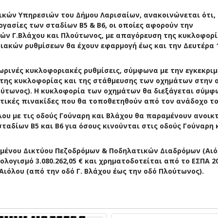
ικών Υπηρεσιών του Δήμου Λαρισαίων, ανακοινώνεται ότι,
εργασίες των σταδίων Β5 & Β6, οι οποίες αφορούν την
ών Γ.Βλάχου και Πλούτωνος, με απαγόρευση της κυκλοφορί
ακών ρυθμίσεων θα έχουν εφαρμογή έως και την Δευτέρα 
ωρινές κυκλοφοριακές ρυθμίσεις, σύμφωνα με την εγκεκρι
 της κυκλοφορίας και της στάθμευσης των οχημάτων στην 
λούτωνος). Η κυκλοφορία των οχημάτων θα διεξάγεται σύμφ
τικές πινακίδες που θα τοποθετηθούν από τον ανάδοχο το
λου με τις οδούς Γούναρη και Βλάχου θα παραμένουν ανοικ
ταδίων Β5 και Β6 για όσους κινούνται στις οδούς Γούναρη 
ταμένου Δικτύου Πεζοδρόμων & Ποδηλατικών Διαδρόμων (Αιό
λογισμό 3.080.262,05 € και χρηματοδοτείται από το ΕΣΠΑ 2
ιόλου (από την οδό Γ. Βλάχου έως την οδό Πλούτωνος).