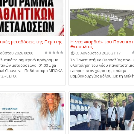
τικές μεταδόσεις της Πέμπτης
Η νέα «καρδιά» του Πανεπιστ
Θεσσαλίας
ούστου 2026 00:00
05 Αυγούστου 2026 21:17
αλυτικά το σημερινό πρόγραμμα
Το Πανεπιστήμιο Θεσσαλίας προω
τικών μεταδόσεων: 01:00 Liga
υλοποίηση του νέου πανεπιστημι
nal Clausura - Ποδόσφαιρο ΜΠΟΚΑ
campus στον χώρο της πρώην
 - ΕΣΤΟ...
Βαμβακουργίας Βόλου, με τη Μελέτ