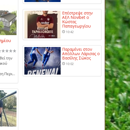
Επέστρεψε στην
ΑΕΛ Novibet ο
Κώστας
Παπαγεωργίου
10:42
ημίου
Παραμένει στον
Απόλλων Λάρισας ο
Βασίλης Σώκος
θεί την
ακού
10:02
η Περι...