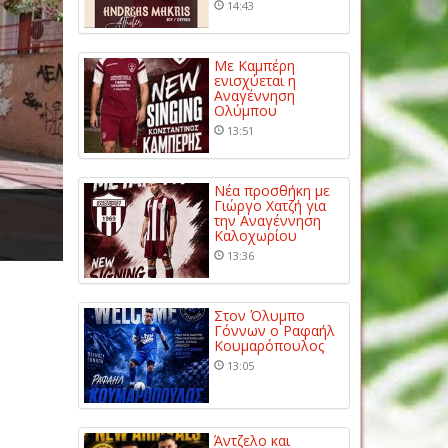
14:43
Με Καμπέρη
ενισχύεται η
Αναγέννηση
Ολύμπου
13:51
Νέα προσθήκη με
Γιώργο Χατζή για
την Αναγέννηση
Καλοχωρίου
13:36
Στον Όλυμπο
Γόννων ο Ραφαήλ
Κουμαρόπουλος
13:05
Άντζελο και