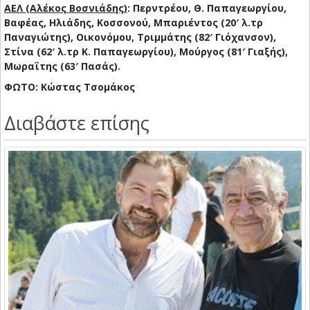
ΑΕΛ (Αλέκος Βοσνιάδης)
: Περντρέου, Θ. Παπαγεωργίου,
Βαφέας, Ηλιάδης, Κοσσονού, Μπαριέντος (20′ λ.τρ
Παναγιώτης), Οικονόμου, Τριμμάτης (82′ Γιόχανσον),
Στίνα (62′ λ.τρ Κ. Παπαγεωργίου), Μούργος (81′ Γιαξής),
Μωραΐτης (63′ Πασάς).
ΦΩΤΟ: Κώστας Τσομάκος
Διαβάστε επίσης