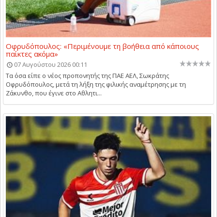
Οφρυδόπουλος: «Περιμένουμε τη βοήθεια από κάποιους
παίκτες ακόμα»
07 Αυγούστου 2026 00:11
Τα όσα είπε ο νέος προπονητής της ΠΑΕ ΑΕΛ, Σωκράτης
Οφρυδόπουλος, μετά τη λήξη της φιλικής αναμέτρησης με τη
Ζάκυνθο, που έγινε στο Αθλητι...