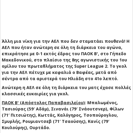
Άλλη μια νίκη για την ΑΕΛ που δεν σταματάει πουθενά! Η
ΑΕΛ που ήταν ανώτερη σε όλη τη διάρκεια του αγώνα,
επικράτησε με 0-1 εκτός έδρας του ΠΑΟΚ Β', στο Γήπεδο
Μακεδονικού, στο πλαίσιο της 8ης αγωνιστικής του 1ου
ομίλου του πρωταθλήματος της Super League 2. Το γκολ
για την ΑΕΛ πέτυχε με κεφαλιά ο Βαφέας, μετά από
σέντρα από τα αριστερά του Ηλιάδη στο 41ο λεπτό.
Ανώτερη η ΑΕΛ σε όλη τη διάρκεια του ματς έχασε πολλές
κλασσικές ευκαιρίες για γκολ.
ΠΑΟΚ Β' (Απόστολος Παπαβασιλείου)
: Μπαλωμένος,
Τασιούρας (59′ Αδάμ), Σινανάι (79′ Σνάουτσνερ), Φίλων
(71′ Πιτσιώτης), Κωττάς, Καλόγηρος, Τσοπούρογλου,
Σμυρλής, Ρουμιαντσεβ (71′ Τσαούσης), Κανίς (79′
Κουλούρης), Ουρτάδο.